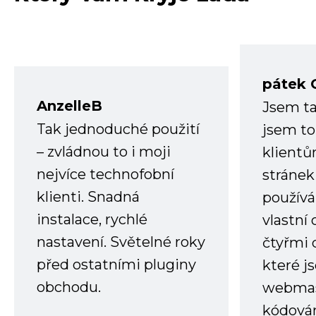
pátek 
AnzelleB
Jsem ta
Tak jednoduché použití
jsem to
– zvládnou to i moji
klient
nejvíce technofobní
stránek 
klienti. Snadná
používá
instalace, rychlé
vlastní
nastavení. Světelné roky
čtyřmi 
před ostatními pluginy
které j
obchodu.
webmas
kódování