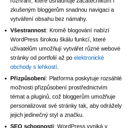
rozhraní, které usnadňuje začátečníkům i
zkušeným bloggerům snadnou navigaci a
vytváření obsahu bez námahy.
Všestrannost
: Kromě blogování nabízí
WordPress širokou škálu funkcí, které
uživatelům umožňují vytvářet různé webové
stránky od portfolií až po
elektronické
obchody s lehkostí
.
Přizpůsobení
: Platforma poskytuje rozsáhlé
možnosti přizpůsobení prostřednictvím
témat a pluginů, což bloggerům umožňuje
personalizovat své stránky tak, aby odrážely
jejich jedinečný styl a značku.
SEO schopnosti
: WordPress vyniká v