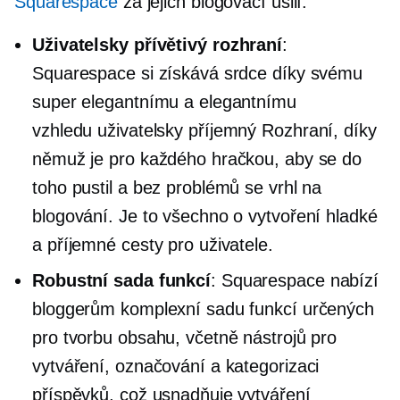
Squarespace
za jejich blogovací úsilí:
Uživatelsky přívětivý
rozhraní
:
Squarespace si získává srdce díky svému
super elegantnímu a elegantnímu
vzhledu
uživatelsky příjemný
Rozhraní, díky
němuž je pro každého hračkou, aby se do
toho pustil a bez problémů se vrhl na
blogování. Je to všechno o vytvoření hladké
a příjemné cesty pro uživatele.
Robustní sada funkcí
: Squarespace nabízí
bloggerům komplexní sadu funkcí určených
pro tvorbu obsahu, včetně nástrojů pro
vytváření, označování a kategorizaci
příspěvků, což usnadňuje vytváření