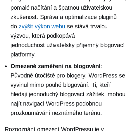
pomalé načítání a špatnou uživatelskou
zkušenost. Správa a optimalizace pluginů
do
zvýšit výkon webu
se stává trvalou
výzvou, která podkopává
jednoduchost
uživatelsky příjemný
blogovací
platformy.
Omezené zaměření na blogování
:
Původně útočiště pro blogery, WordPress se
vyvinul mimo pouhé blogování. Ti, kteří
hledají jednoduchý blogovací zážitek, mohou
najít navigaci WordPress podobnou
prozkoumávání neznámého terénu.
Rozpoznání omezení WordPressu je v