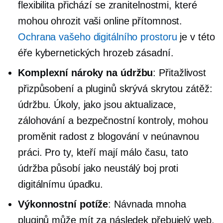
flexibilita přichází se zranitelnostmi, které
mohou ohrozit vaši online přítomnost.
Ochrana vašeho digitálního prostoru
je v této
éře kybernetických hrozeb zásadní.
Komplexní nároky na údržbu
: Přitažlivost
přizpůsobení a pluginů skrývá skrytou zátěž:
údržbu. Úkoly, jako jsou aktualizace,
zálohování a bezpečnostní kontroly, mohou
proměnit radost z blogování v neúnavnou
práci. Pro ty, kteří mají málo času, tato
údržba působí jako neustálý boj proti
digitálnímu úpadku.
Výkonnostní potíže
: Návnada mnoha
pluginů může mít za následek přebujelý web,