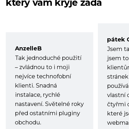
který vám kryje záda
pátek 
AnzelleB
Jsem ta
Tak jednoduché použití
jsem to
– zvládnou to i moji
klient
nejvíce technofobní
stránek 
klienti. Snadná
používá
instalace, rychlé
vlastní
nastavení. Světelné roky
čtyřmi 
před ostatními pluginy
které j
obchodu.
webmas