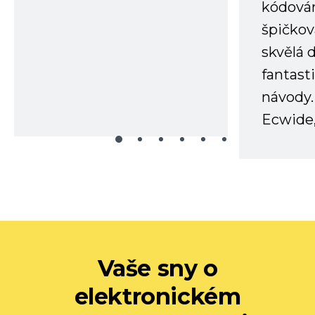
kódování
špičkov
skvělá
fantast
návody.
Ecwide,
Vaše sny o
elektronickém