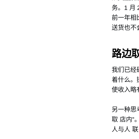
务。1 月
前一年相
送货也不
路边
我们已经
着什么。
使收入略
另一种思
取
店内”
人与人
联