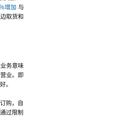
8％增加
与
路边取货和
的业务意味
续营业。即
要好。
上订购，自
通过限制