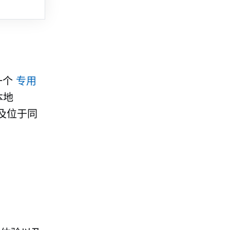
一个
专用
本地
及位于同