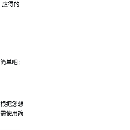
单
应得的
么简单吧：
以根据您想
只需使用简