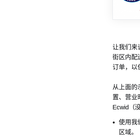
让我们来
街区内配
订单，以
从上面的
置、营业
Ecwid
使用我
区域。