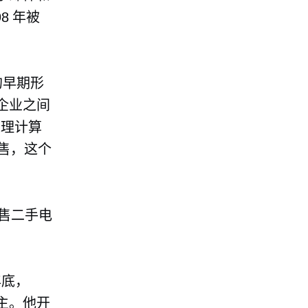
8 年被
的早期形
企业之间
处理计算
销售，这个
售二手电
年底，
主。他开