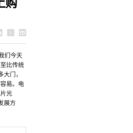
上购
为我们今天
甚至比传统
多大门，
都容易。电
一片光
发展方