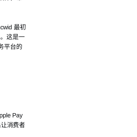
id 最初
店。这是一
务平台的
le Pay
出让消费者