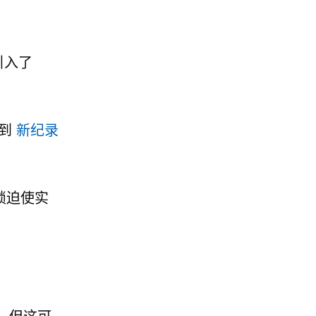
。
中引入了
达到
新纪录
锁迫使实