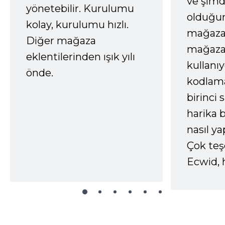
ve şimd
yönetebilir. Kurulumu
olduğum
kolay, kurulumu hızlı.
mağazay
Diğer mağaza
mağaza
eklentilerinden ışık yılı
kullanı
önde.
kodlam
birinci 
harika b
nasıl yap
Çok te
Ecwid, 