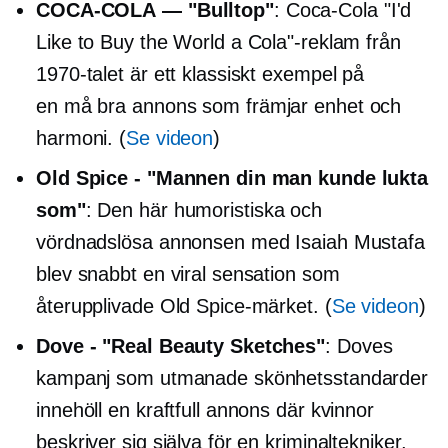
COCA-COLA
— "Bulltop"
:
Coca-Cola
"I'd
Like to Buy the World a Cola"-reklam från
1970-talet är ett klassiskt exempel på
en
må bra
annons som främjar enhet och
harmoni. (
Se videon
)
Old Spice - "Mannen din man kunde lukta
som"
: Den här humoristiska och
vördnadslösa annonsen med Isaiah Mustafa
blev snabbt en viral sensation som
återupplivade Old Spice-märket. (
Se videon
)
Dove - "Real Beauty Sketches"
: Doves
kampanj som utmanade skönhetsstandarder
innehöll en kraftfull annons där kvinnor
beskriver sig själva för en kriminaltekniker,