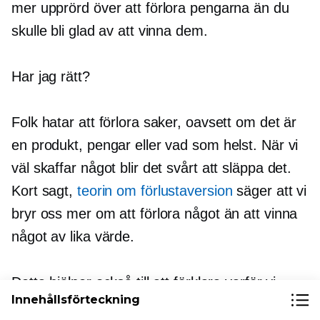
mer upprörd över att förlora pengarna än du
skulle bli glad av att vinna dem.
Har jag rätt?
Folk hatar att förlora saker, oavsett om det är
en produkt, pengar eller vad som helst. När vi
väl skaffar något blir det svårt att släppa det.
Kort sagt,
teorin om förlustaversion
säger att vi
bryr oss mer om att förlora något än att vinna
något av lika värde.
Detta hjälper också till att förklara varför vi
Innehållsförteckning
tilldelar saker som vi äger ett mycket högre