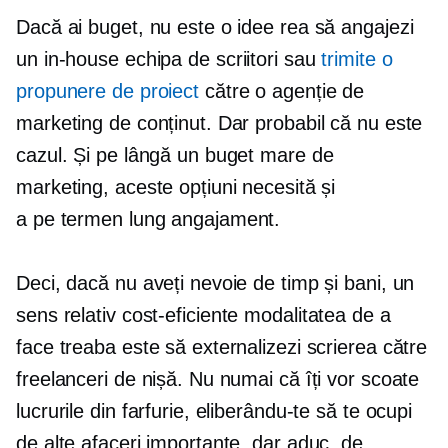
Dacă ai buget, nu este o idee rea să angajezi
un
in-house
echipa de scriitori sau
trimite o
propunere de proiect
către o agenție de
marketing de conținut. Dar probabil că nu este
cazul. Și pe lângă un buget mare de
marketing, aceste opțiuni necesită și
a
pe termen lung
angajament.
Deci, dacă nu aveți nevoie de timp și bani, un
sens relativ
cost-eficiente
modalitatea de a
face treaba este să externalizezi scrierea către
freelanceri de nișă. Nu numai că îți vor scoate
lucrurile din farfurie, eliberându-te să te ocupi
de alte afaceri importante, dar aduc, de