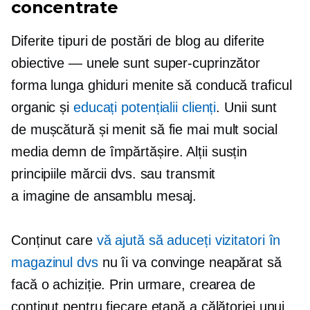
concentrate
Diferite tipuri de postări de blog au diferite
obiective — unele
sunt
super-cuprinzător
forma lunga
ghiduri menite să conducă traficul
organic și
educați potențialii clienți
. Unii sunt
de mușcătură
și menit să fie mai mult social
media
demn de împărtășire.
Alții susțin
principiile mărcii dvs. sau transmit
a
imagine de ansamblu
mesaj.
Conținut care
vă ajută să aduceți vizitatori în
magazinul dvs
nu îi va convinge neapărat să
facă o achiziție. Prin urmare, crearea de
conținut pentru fiecare etapă a călătoriei unui