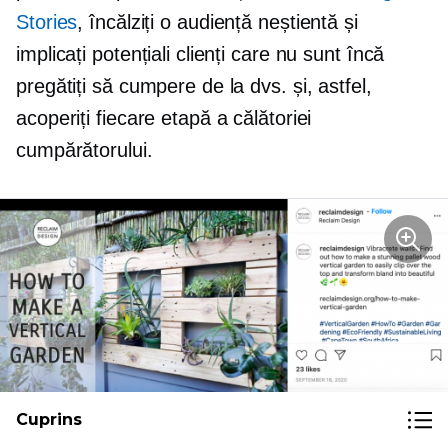
Stories
, încălziți o audiență neștientă și
implicați potențiali clienți care nu sunt încă
pregătiți să cumpere de la dvs. și, astfel,
acoperiți fiecare etapă a călătoriei
cumpărătorului.
Cuprins
Postările obișnuite pot fi și ele promovate (Imagine: