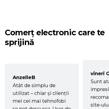
Comerț electronic care te
sprijină
vineri 
AnzelleB
Sunt at
Atât de simplu de
impresi
utilizat – chiar și clienții
recoman
mei cei mai tehnofobi
site-ul
se pot descurca. Ușor de