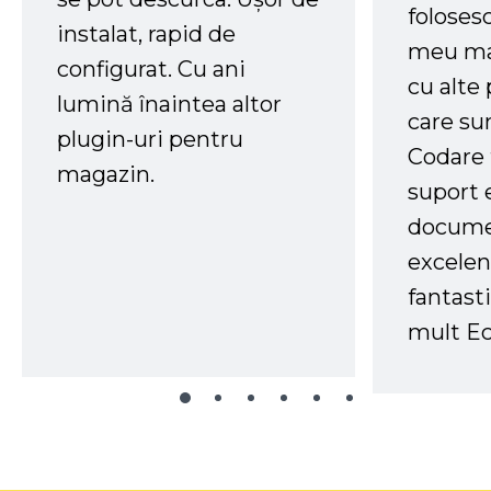
foloses
instalat, rapid de
meu ma
configurat. Cu ani
cu alte
lumină înaintea altor
care su
plugin-uri pentru
Codare 
magazin.
suport 
docume
excelen
fantast
mult Ec