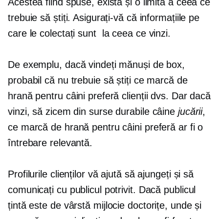
Acestea fiind spuse, există și o limită a ceea ce
trebuie să știți. Asigurați-vă că informațiile pe
care le colectați sunt
la ceea ce vinzi.
De exemplu, dacă vindeți mănuși de box,
probabil că nu trebuie să știți ce marcă de
hrană pentru câini preferă clienții dvs. Dar dacă
vinzi, să zicem
din surse durabile
câine
jucării
,
ce marcă de hrană pentru câini preferă ar fi o
întrebare relevantă.
Profilurile clienților vă ajută să ajungeți și să
comunicați cu publicul potrivit. Dacă publicul
țintă este
de vârstă mijlocie
doctorițe, unde și