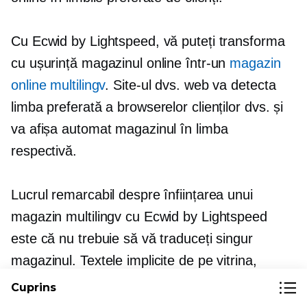
Cu Ecwid by Lightspeed, vă puteți transforma
cu ușurință magazinul online într-un
magazin
online multilingv
. Site-ul dvs. web va detecta
limba preferată a browserelor clienților dvs. și
va afișa automat magazinul în limba
respectivă.
Lucrul remarcabil despre înființarea unui
magazin multilingv cu Ecwid by Lightspeed
este că nu trebuie să vă traduceți singur
magazinul. Textele implicite de pe vitrina,
butoane, catalog, facturi și notificări prin e-mail
Cuprins
sunt traduse automat în peste 50 de limbi.