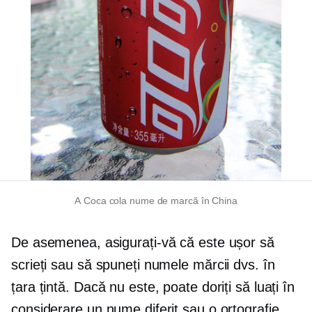
A
Coca cola
nume de marcă în China
De asemenea, asigurați-vă că este ușor să
scrieți sau să spuneți numele mărcii dvs. în
țara țintă. Dacă nu este, poate doriți să luați în
considerare un nume diferit sau o ortografie