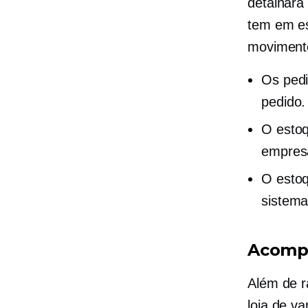
detalhará
tem em e
moviment
Os pedi
pedido.
O estoq
empres
O esto
sistema
Acompa
Além de r
loja de va