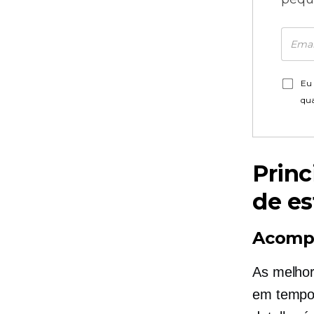
Eu 
qu
Princ
de es
Acomp
As melhor
em tempo