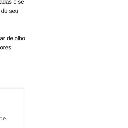
cadas e se
 do seu
ar de olho
hores
 de