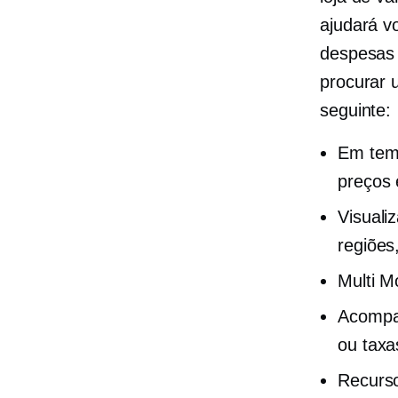
ajudará v
despesas 
procurar 
seguinte:
Em tem
preços 
Visuali
regiões
Multi 
Acompan
ou taxa
Recurs