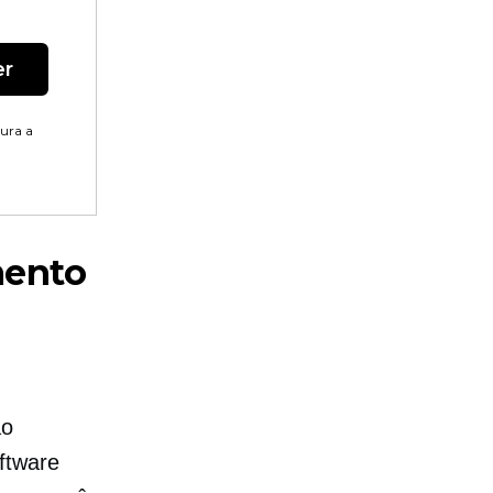
er
tura a
mento
ão
ftware