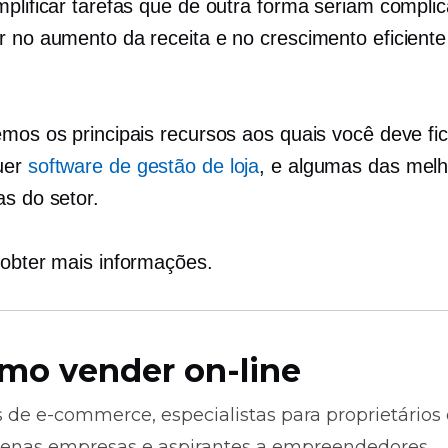
mplificar tarefas que de outra forma seriam compli
r no aumento da receita e no crescimento eficiente
emos os principais recursos aos quais você deve fic
uer
software de gestão de loja
, e algumas das mel
as do setor.
 obter mais informações.
mo vender on-line
s de
e-commerce,
especialistas para proprietários
enas empresas e aspirantes a empreendedores.