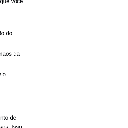
 que você
ão do
 mãos da
elo
ento de
sos. Isso