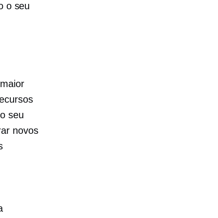
o o seu
 maior
recursos
do seu
rar novos
s
a