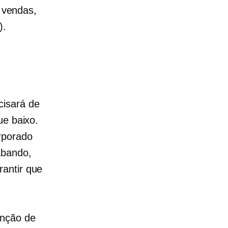
 vendas,
).
cisará de
ue baixo.
rporado
abando,
rantir que
unção de