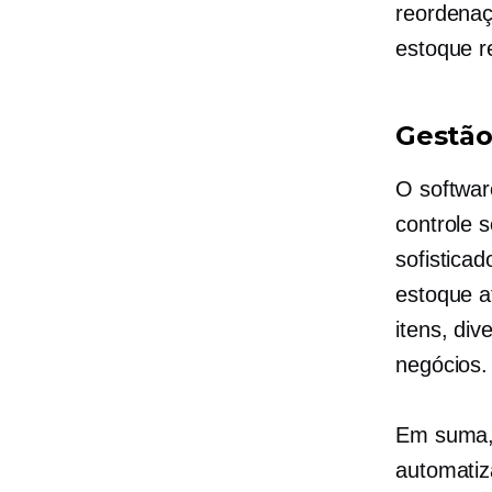
reordenaç
estoque r
Gestão
O softwar
controle 
sofistica
estoque a
itens, div
negócios.
Em suma,
automatiz