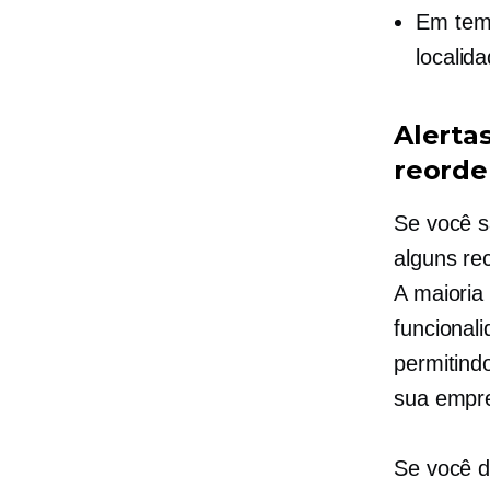
Em tem
localid
Alerta
reord
Se você s
alguns re
A maioria
funcional
permitind
sua empre
Se você d