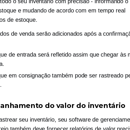
 todo o seu inventário com precisão - informando o
stoque e mudando de acordo com
em tempo real
os de estoque.
dos de venda serão adicionados após a confirmaç
ue de entrada será refletido assim que chegar às
a.
que em consignação também pode ser rastreado p
.
nhamento do valor do inventário
astrear seu inventário, seu software de gerenciam
rejo também deve fornecer relatórios de valor preci