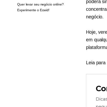
poderá si
Quer levar seu negócio online?
concentra
Experimente o Ecwid!
negócio.
Hoje, ver
em qualq
plataform
Leia para
Co
Dica
pequ