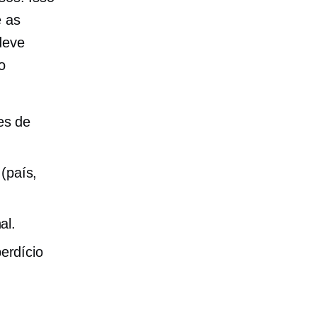
e as
deve
o
es de
 (país,
al.
erdício