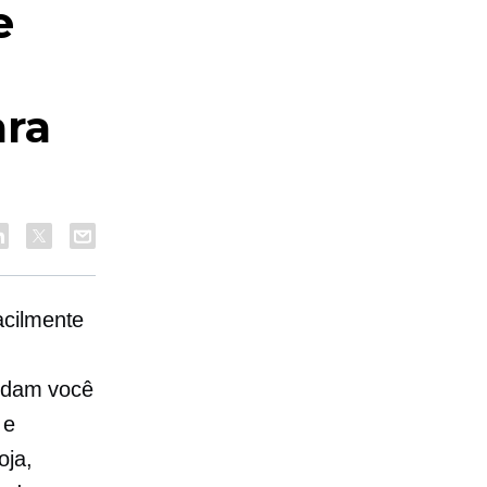
e
ara
acilmente
judam você
 e
oja,