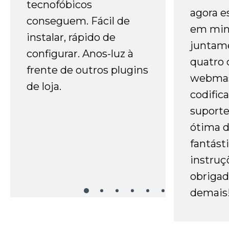
tecnofóbicos
agora e
conseguem. Fácil de
em minh
instalar, rápido de
juntam
configurar. Anos-luz à
quatro 
frente de outros plugins
webmas
de loja.
codific
suporte 
ótima 
fantást
instruç
obrigad
demais