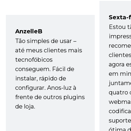
Sexta-f
Estou t
AnzelleB
impres
Tão simples de usar –
recome
até meus clientes mais
cliente
tecnofóbicos
agora e
conseguem. Fácil de
em minh
instalar, rápido de
juntam
configurar. Anos-luz à
quatro 
frente de outros plugins
webmas
de loja.
codific
suporte 
ótima 