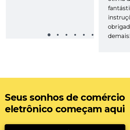
fantást
instruç
obrigad
demais
Seus sonhos de comércio
eletrônico começam aqui