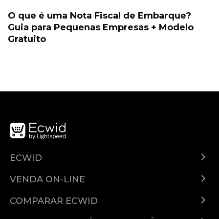
O que é uma Nota Fiscal de Embarque?
Guia para Pequenas Empresas + Modelo
Gratuito
ECWID
Ecwid.com
VENDA ON-LINE
Planos e preços
Venda em qualquer lugar
Central de ajuda
COMPARAR ECWID
Venda no Facebook
Ecwid vs. Shopify