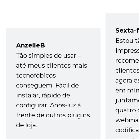
Sexta-f
Estou t
AnzelleB
impres
Tão simples de usar –
recome
até meus clientes mais
cliente
tecnofóbicos
agora e
conseguem. Fácil de
em minh
instalar, rápido de
juntam
configurar. Anos-luz à
quatro 
frente de outros plugins
webmas
de loja.
codific