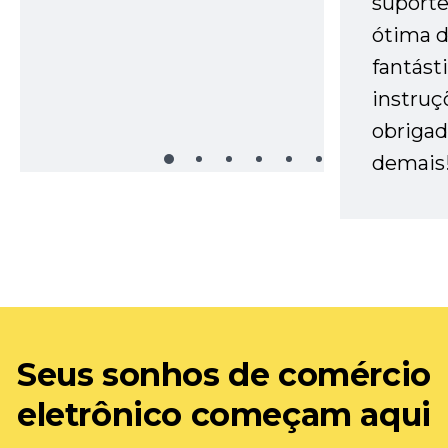
suporte 
ótima 
fantást
instruç
obrigad
demais
Seus sonhos de comércio
eletrônico começam aqui