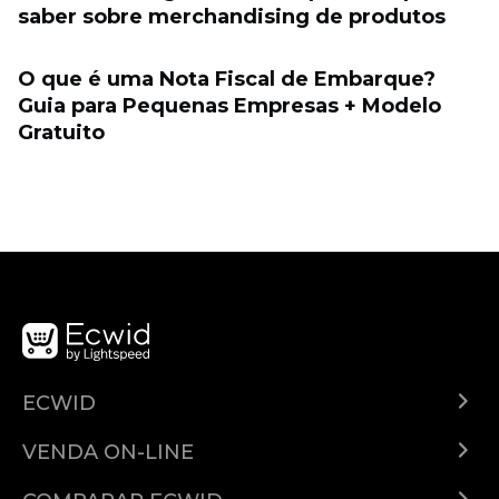
saber sobre merchandising de produtos
O que é uma Nota Fiscal de Embarque?
Guia para Pequenas Empresas + Modelo
Gratuito
ECWID
Ecwid.com
VENDA ON-LINE
Planos e preços
Venda em qualquer lugar
Central de ajuda