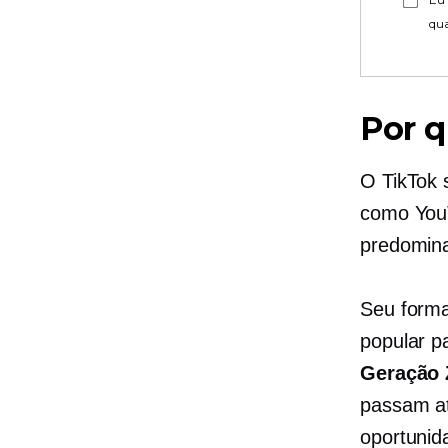
qu
Por 
O TikTok 
como YouT
predomin
Seu forma
popular p
Geração 
passam at
oportunid