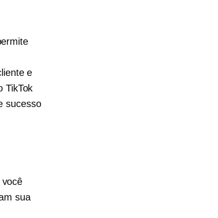
ermite
liente e
o TikTok
de sucesso
 você
ram sua