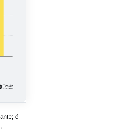
ante; é
,