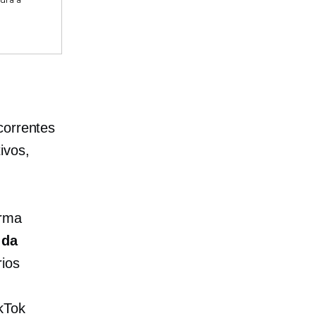
correntes
ivos,
orma
 da
rios
kTok