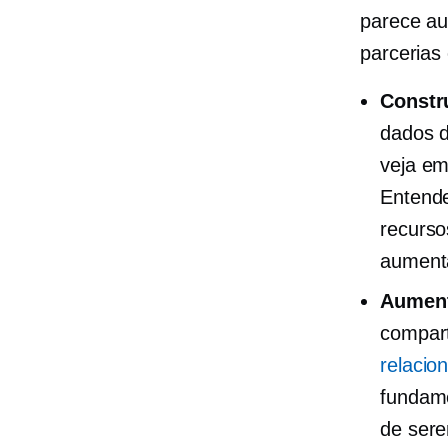
parece au
parcerias 
Constr
dados d
veja em
Entende
recurso
aumenta
Aument
compart
relacio
fundam
de sere