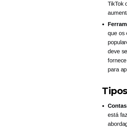
TikTok 
aumenta
Ferram
que os 
popular
deve se
fornece
para ap
Tipos
Contas
está fa
abordag