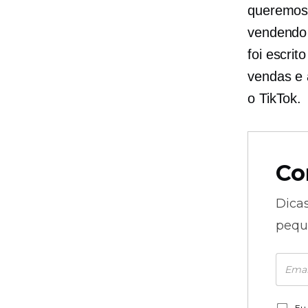
queremos 
vendendo 
foi escrit
vendas e 
o TikTok.
Co
Dica
pequ
Eu 