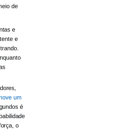
meio de
.
entas e
tente e
ntrando.
enquanto
as
adores,
move um
egundos é
babilidade
orça, o