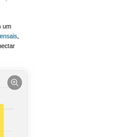
m um
mensais
,
nectar