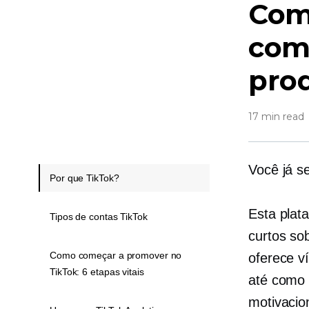
Como
com
prod
17 min read
Você já s
Por que TikTok?
Esta plat
Tipos de contas TikTok
curtos so
Como começar a promover no
oferece v
TikTok: 6 etapas vitais
até como 
motivacio