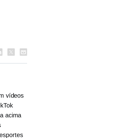
em vídeos
ikTok
da acima
s
 esportes