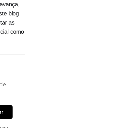
 avança,
ste blog
tar as
ocial como
 de
er
tura a