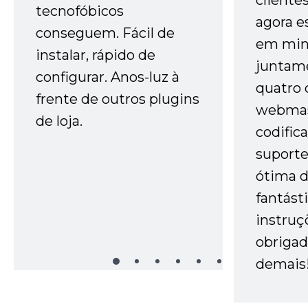
cliente
tecnofóbicos
agora e
conseguem. Fácil de
em minh
instalar, rápido de
juntam
configurar. Anos-luz à
quatro 
frente de outros plugins
webmas
de loja.
codific
suporte 
ótima 
fantást
instruç
obrigad
demais