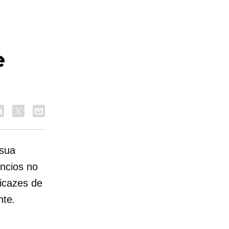
e
 sua
ncios no
icazes de
nte.