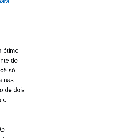
para
m ótimo
ente do
ocê só
á nas
o de dois
o o
ão