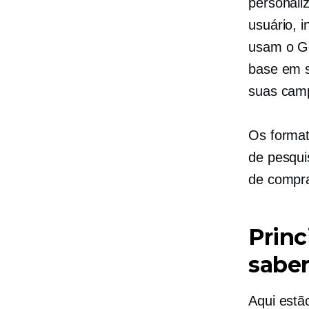
personali
usuário, 
usam o Go
base em s
suas cam
Os format
de pesqui
de compr
Princ
sabe
Aqui estã