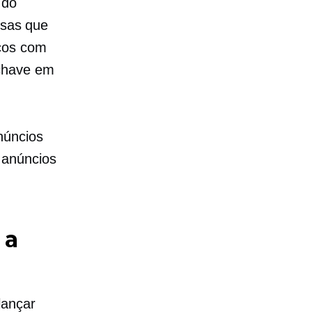
 do
esas que
cos com
-chave em
úncios
 anúncios
 a
lançar