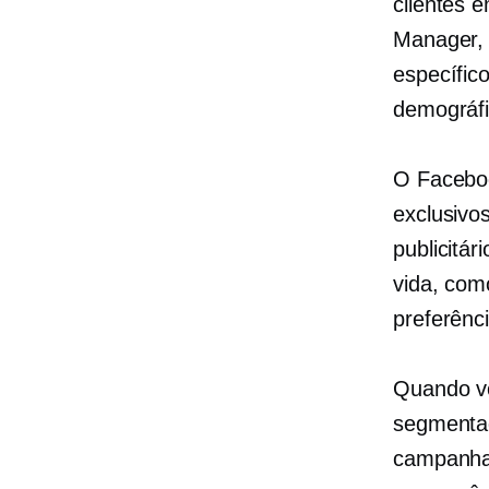
clientes 
Manager, 
específic
demográfi
O Faceboo
exclusivo
publicitár
vida, com
preferênci
Quando vo
segmentad
campanha 