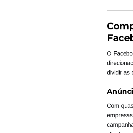
Comp
Face
O Facebo
direciona
dividir as
Anúnci
Com qua
empresas 
campanha 