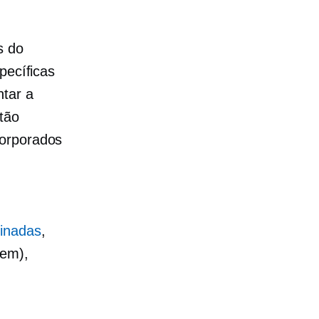
s do
pecíficas
ntar a
tão
corporados
cinadas
,
gem),