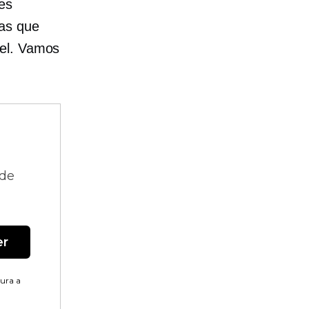
es
pas que
vel. Vamos
 de
er
tura a