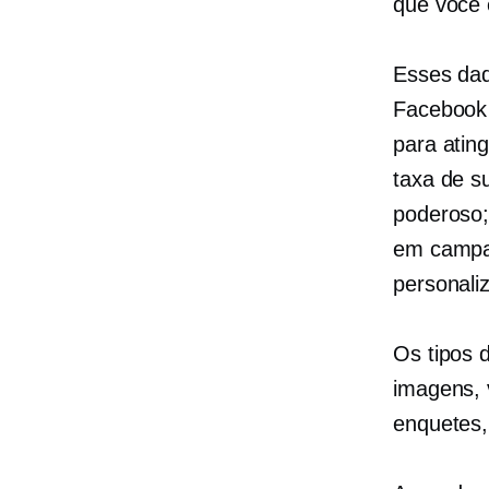
que você 
Esses dad
Facebook 
para atin
taxa de s
poderoso;
em campan
personali
Os tipos 
imagens, 
enquetes,