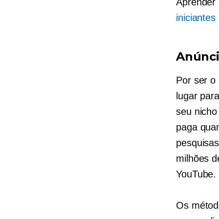
Aprender
iniciantes
Anúnci
Por ser o
lugar par
seu nich
paga quan
pesquisas
milhões d
YouTube.
Os métod