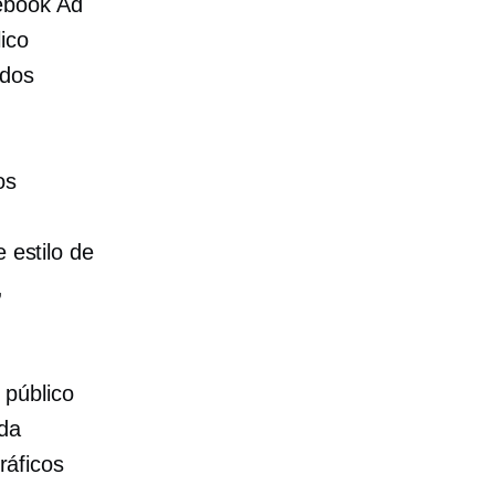
ebook Ad
ico
ados
os
 estilo de
,
 público
da
áficos