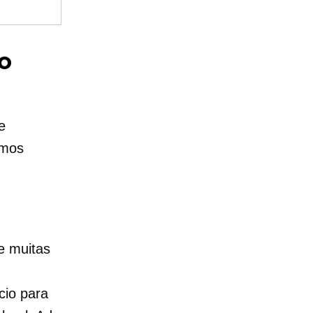
o
e
amos
e muitas
cio para