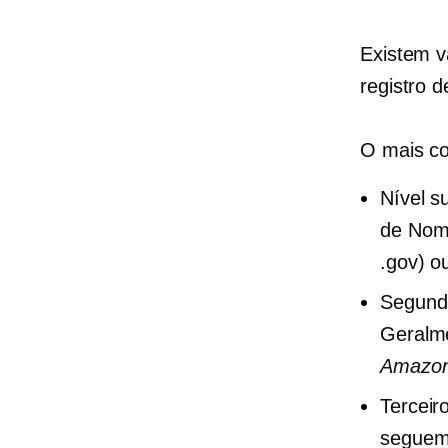
Existem v
registro 
O mais 
Nível s
de Nome
.gov) 
Segundo
Geralm
Amazo
Terceiro
segue