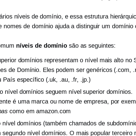
ários níveis de domínio, e essa estrutura hierárqui
de nomes de domínio ajuda a distinguir um domínio 
comum
níveis de domínio
são as seguintes:
uperior
domínios representam o nível mais alto no 
s de Domínio. Eles podem ser genéricos (.com, .n
ou
País específico
(.uk, .au, .fr, .jp.)
 nível
domínios seguem
nível superior
domínios.
ente é uma marca ou nome de empresa, por exem
nas
como em amazon.com
 nível
domínios (também chamados de subdomíni
m
segundo nível
domínios. O mais popular
terceiro 