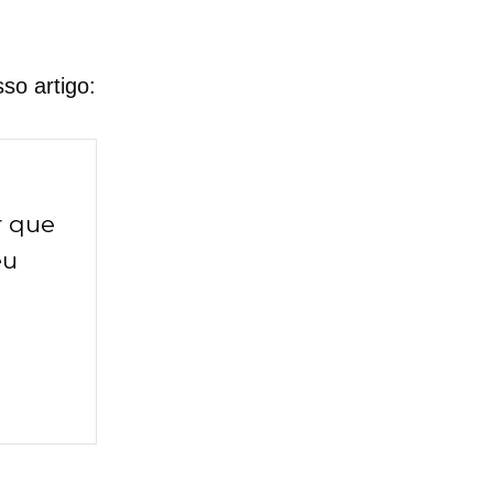
so artigo:
r que
eu