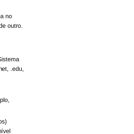
ca no
de outro.
Sistema
et, .edu,
plo,
os)
nível