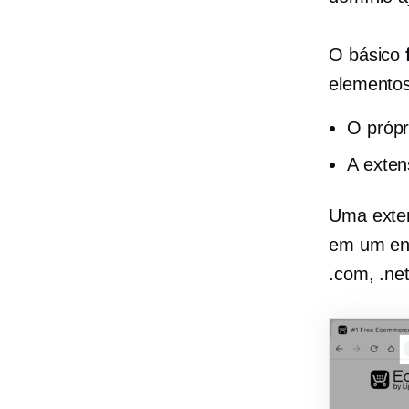
O básico
elementos
O própr
A exten
Uma exten
em um en
.com, .net