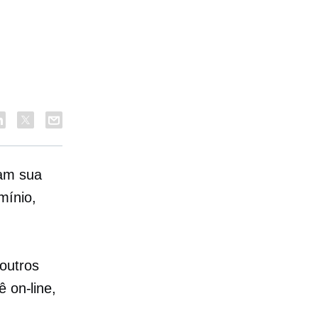
ram sua
mínio,
outros
 on-line,