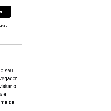
er
tura a
do seu
avegador
isitar o
a e
nome de