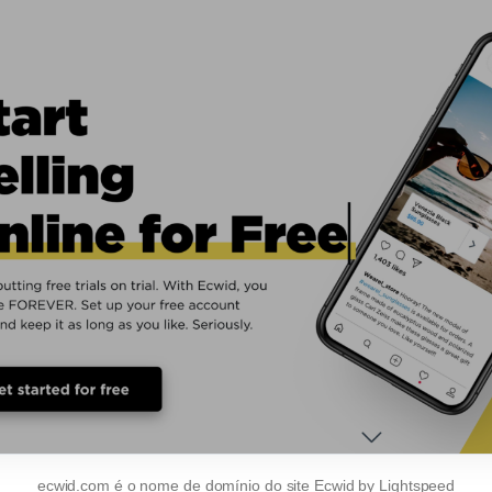
ecwid.com é o nome de domínio do site Ecwid by Lightspeed