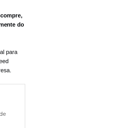
e
compre,
amente do
al para
peed
resa.
 de