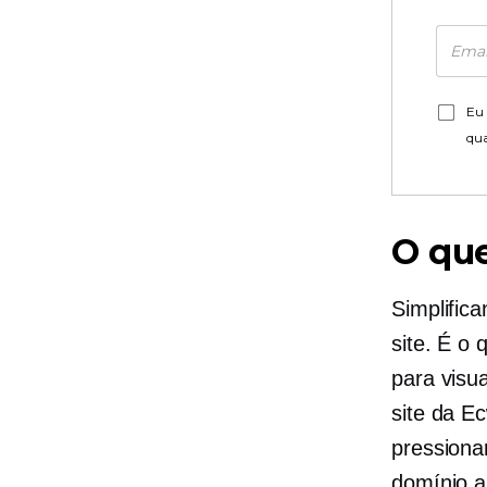
Eu 
qu
O qu
Simplific
site. É o
para visua
site da E
pressiona
domínio a