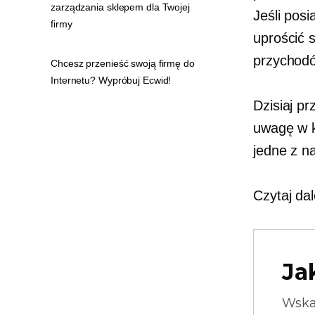
zarządzania sklepem dla Twojej
Jeśli pos
firmy
uprościć 
przychodó
Chcesz przenieść swoją firmę do
Internetu? Wypróbuj Ecwid!
Dzisiaj p
uwagę w 
jedne z n
Czytaj dal
Ja
Wska