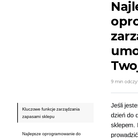
Najl
opr
zarz
umoż
Twoj
9 min odczy
Jeśli jest
Kluczowe funkcje zarządzania
dzień do 
zapasami sklepu
sklepem. 
Najlepsze oprogramowanie do
prowadzić