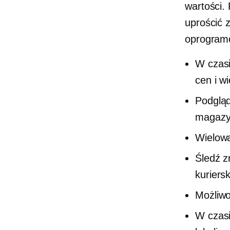
wartości. 
uprościć 
oprogramo
W czasi
cen i w
Podglą
magazyn
Wielow
Śledź z
kuriersk
Możliwo
W czasi