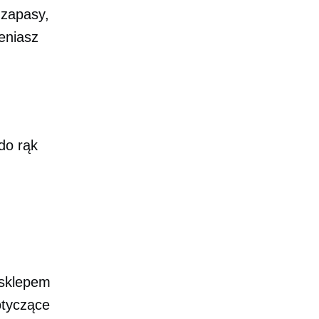
 zapasy,
eniasz
do rąk
 sklepem
otyczące