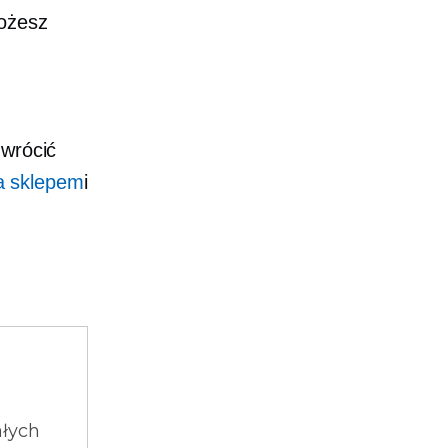
możesz
zwrócić
a sklepem
i
ałych