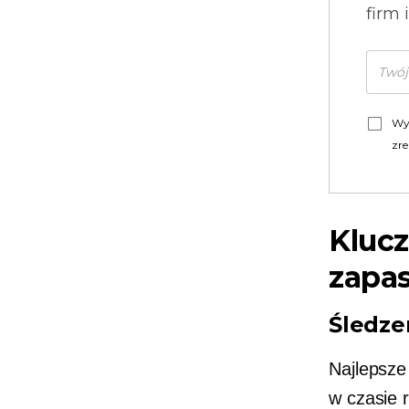
firm 
Wy
zre
Klucz
zapa
Śledze
Najlepsze
w czasie 