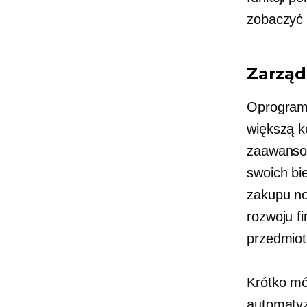
zobaczyć
Zarząd
Oprogram
większą k
zaawansow
swoich bi
zakupu no
rozwoju f
przedmiot
Krótko mó
automatyz