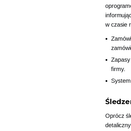
oprogramo
informują
w czasie 
Zamówie
zamówi
Zapasy 
firmy.
System 
Śledze
Oprócz ś
detaliczn