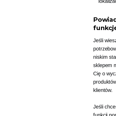
lokaliz
Powiad
funkcj
Jeśli wies
potrzebow
niskim st
sklepem m
Cię o wyc
produktów
klientów.
Jeśli chc
funkcji p