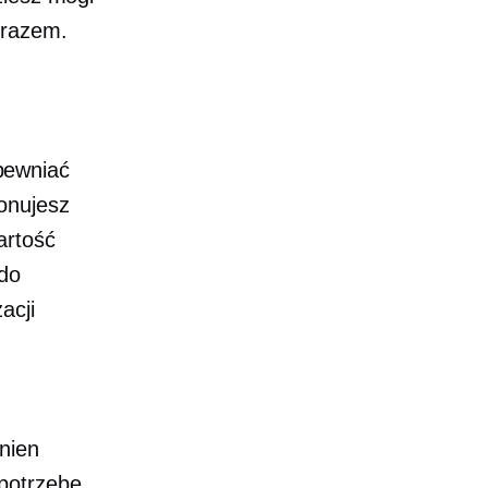
 razem.
pewniać
onujesz
artość
 do
acji
nien
potrzebę