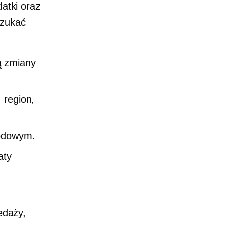
datki oraz
szukać
ą zmiany
 region,
rodowym.
aty
edaży,