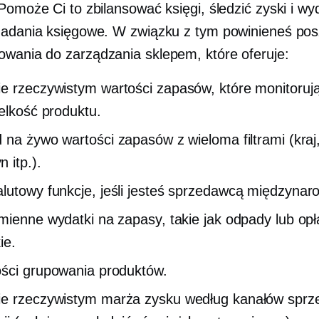
Pomoże Ci to zbilansować księgi, śledzić zyski i wy
zadania księgowe. W związku z tym powinieneś po
wania do zarządzania sklepem, które oferuje:
e rzeczywistym
wartości zapasów, które monitoruj
ielkość produktu.
d na żywo
wartości zapasów z wieloma filtrami (kraj,
 itp.).
alutowy
funkcje, jeśli jesteś sprzedawcą międzyna
mienne wydatki na zapasy, takie jak odpady lub opł
ie.
ści grupowania produktów.
e rzeczywistym
marża zysku według kanałów sprz