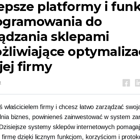
epsze platformy i fun
ogramowania do
ądzania sklepami
liwiające optymaliza
ej firmy
t
eś właścicielem firmy i chcesz łatwo zarządzać swoj
dnia
biznes, powinieneś zainwestować w system za
Dzisiejsze systemy sklepów internetowych pomaga
 firmę dzięki licznym funkcjom, korzyściom i protok