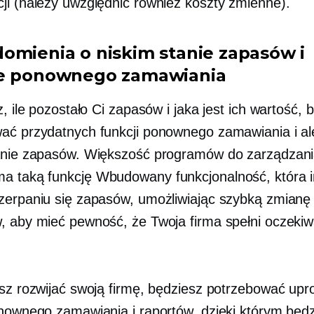
acji (należy uwzględnić również koszty zmienne).
omienia o niskim stanie zapasów i
e ponownego zamawiania
z, ile pozostało Ci zapasów i jaka jest ich wartość, 
ać przydatnych funkcji ponownego zamawiania i al
anie zapasów. Większość programów do zarządzan
a taką funkcję
Wbudowany
funkcjonalność, która 
zerpaniu się zapasów, umożliwiając szybką zmianę 
, aby mieć pewność, że Twoja firma spełni oczekiw
esz rozwijać swoją firmę, będziesz potrzebować upr
onownego zamawiania i raportów, dzięki którym będ