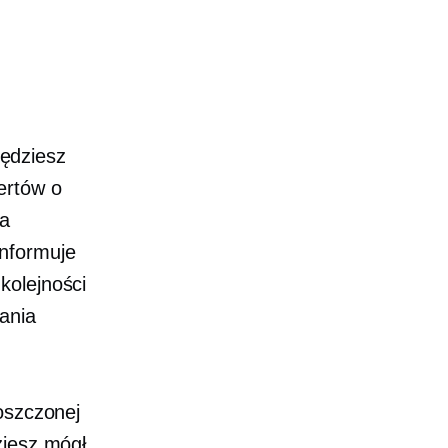
będziesz
ertów o
ia
informuje
kolejności
ania
oszczonej
ziesz mógł