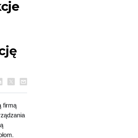
kcje
cję
ą firmą
rządzania
ją
ołom.