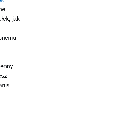
ne
łek, jak
lonemu
cenny
esz
nia i