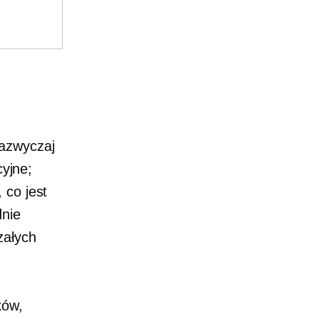
zazwyczaj
cyjne;
 co jest
dnie
załych
ków,