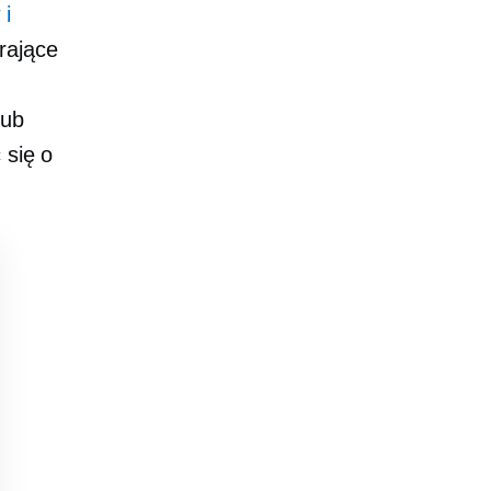
 i
rające
lub
 się o