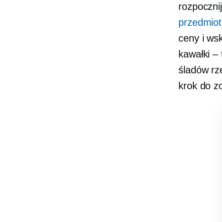
rozpoczni
przedmiot
ceny i ws
kawałki – 
śladów rz
krok do z