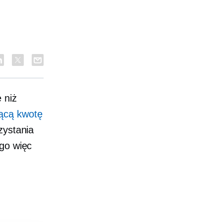
e niż
ącą kwotę
zystania
ego więc