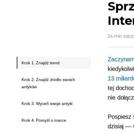
Spr
Inte
24 min odcz
Zaczynam
Krok 1. Znajdź trend
kiedykolw
13 miliar
Krok 2. Znajdź źródło swoich
antyków
tej docho
nie dołąc
Krok 3. Wyceń swoje antyki
Pospiesz 
Krok 4. Pomyśl o marce
dzisiaj —