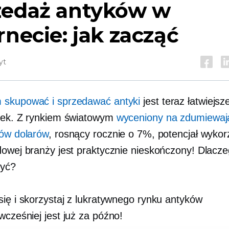
zedaż antyków w
rnecie: jak zacząć
yt
 skupować i sprzedawać antyki
jest teraz łatwiejsz
iek. Z rynkiem światowym
wyceniony na zdumiewaj
dów dolarów
, rosnący rocznie o 7%, potencjał wykor
dowej branży jest praktycznie nieskończony! Dlacz
zyć?
się i skorzystaj z lukratywnego rynku antyków
 wcześniej
jest już za późno!