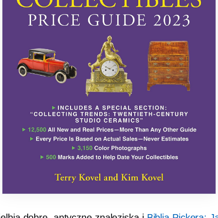
elbia dobre, antyczne znaleziska i
Biblia Pickera: J