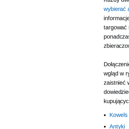
wybierać a
informacj
targować s
ponadcza
zbieraczo
Dołączeni
wgląd w r
zaistnieć 
dowiedzie
kupującyc
Kowels
Antyki