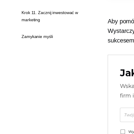
Krok 11. Zacznij inwestować w
marketing
Aby pomóc
Wystarczy
Zamykanie myśli
sukcesem 
Ja
Wska
firm 
Wy