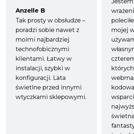
Jestem
Anzelle B
wrażeni
Tak prosty w obsłudze –
polecił
poradzi sobie nawet z
mojej w
moimi najbardziej
używam
technofobicznymi
własnym
klientami. Łatwy w
czterem
instalacji, szybki w
których
konfiguracji. Lata
webmas
świetlne przed innymi
kodowa
wtyczkami sklepowymi.
wsparci
najwyż
świetn
fantast