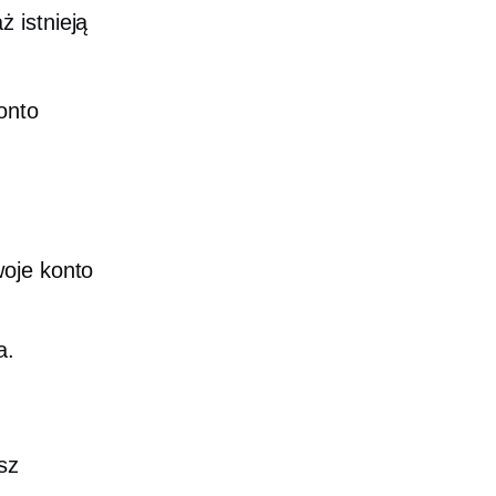
 istnieją
onto
woje konto
a.
sz