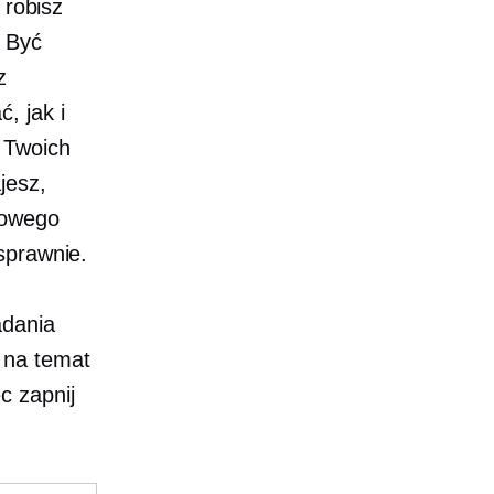
 robisz
. Być
z
, jak i
 Twoich
jesz,
mowego
sprawnie.
adania
 na temat
c zapnij