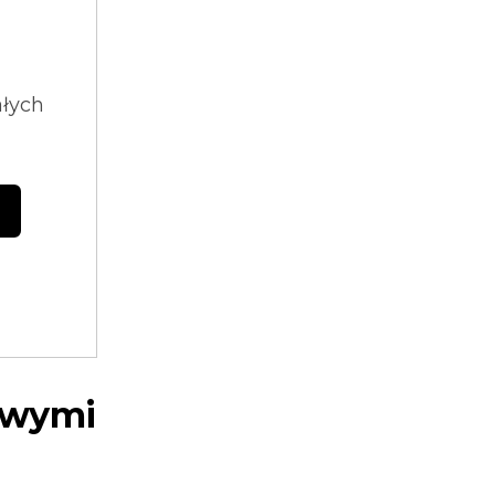
ałych
owymi