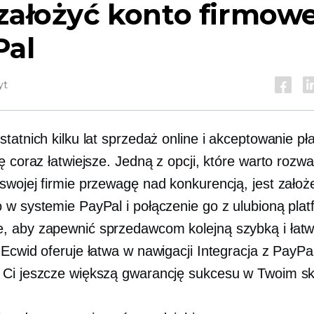
założyć konto firmow
Pal
yt
tatnich kilku lat sprzedaż online i akceptowanie pł
ę coraz łatwiejsze. Jedną z opcji, które warto rozw
swojej firmie przewagę nad konkurencją, jest założ
 w systemie PayPal i połączenie go z ulubioną plat
 aby zapewnić sprzedawcom kolejną szybką i łatw
. Ecwid oferuje
łatwa w nawigacji
Integracja z PayPal
Ci jeszcze większą gwarancję sukcesu w Twoim sk