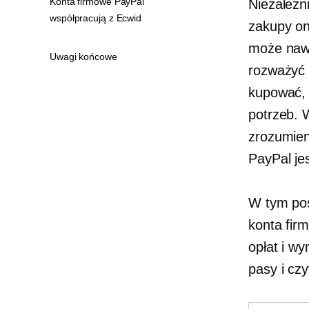
Konta firmowe PayPal
Niezależni
współpracują z Ecwid
zakupy on
może nawe
Uwagi końcowe
rozważyć 
kupować, 
potrzeb. 
zrozumien
PayPal je
W tym po
konta fir
opłat i w
pasy i czyt