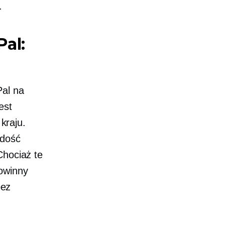
.
al:
Pal na
est
kraju.
 dość
Chociaż te
owinny
bez