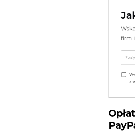
Ja
Wska
firm 
Wy
zre
Opła
PayP