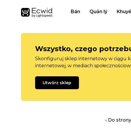
Bán
Quản lý
Khuyế
Wszystko, czego potrzebu
Skonfiguruj sklep internetowy w ciągu k
internetowej, w mediach społecznościow
Utwórz sklep
‹ Do stron