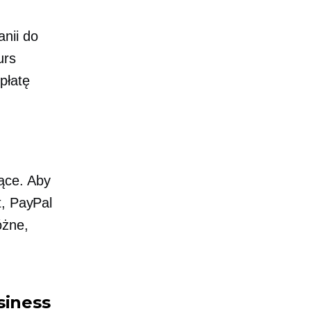
anii do
urs
płatę
ące. Aby
t, PayPal
óżne,
siness