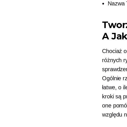
Nazwa T
Twor
A
Ja
Chociaż o
różnych ry
sprawdze
Ogólnie r
łatwe, o 
kroki są 
one pomó
względu na