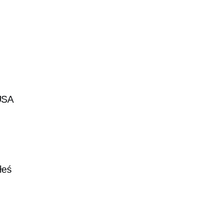
USA
łeś