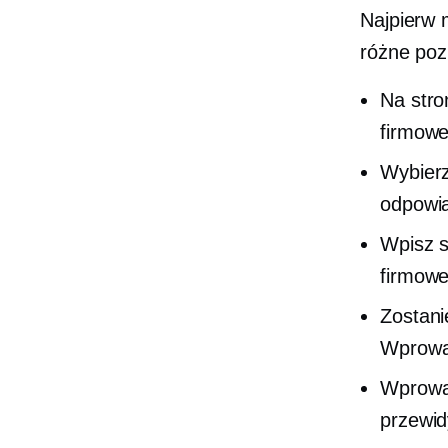
Najpierw 
różne poz
Na stro
firmowe
Wybierz
odpowi
Wpisz s
firmowe
Zostani
Wprowad
Wprowad
przewid