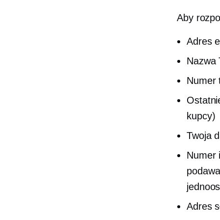
Aby rozpo
Adres e
Nazwa T
Numer 
Ostatni
kupcy)
Twoja d
Numer i
podawan
jednoos
Adres s