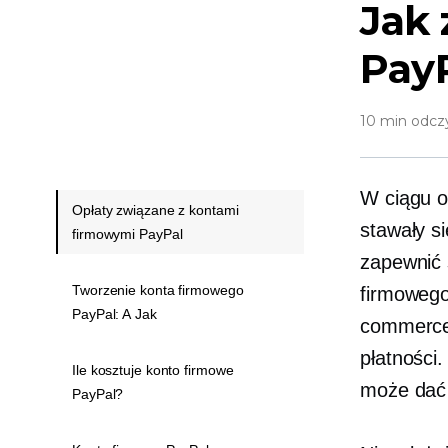
Jak 
Pay
10 min odcz
W ciągu os
Opłaty związane z kontami
stawały si
firmowymi PayPal
zapewnić 
Tworzenie konta firmowego
firmowego
PayPal: A Jak
commerce,
płatności
Ile kosztuje konto firmowe
może dać 
PayPal?