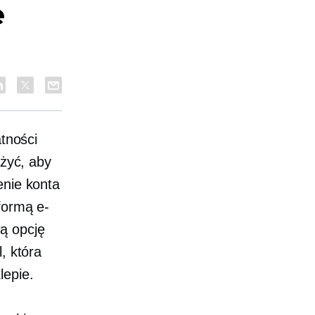
e
atności
ażyć, aby
enie konta
formą e-
ą opcję
, która
lepie.