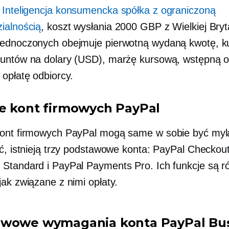
z
Inteligencja konsumencka spółka z ograniczoną
ialnością
, koszt wysłania 2000 GBP z Wielkiej Bryt
ednoczonych obejmuje pierwotną wydaną kwotę, k
untów na dolary (USD), marżę kursową, wstępną o
 opłatę odbiorcy.
e kont firmowych PayPal
ont firmowych PayPal mogą same w sobie być myl
ić, istnieją trzy podstawowe konta: PayPal Checkou
Standard i PayPal Payments Pro. Ich funkcje są r
jak związane z nimi opłaty.
wowe wymagania konta PayPal Bu