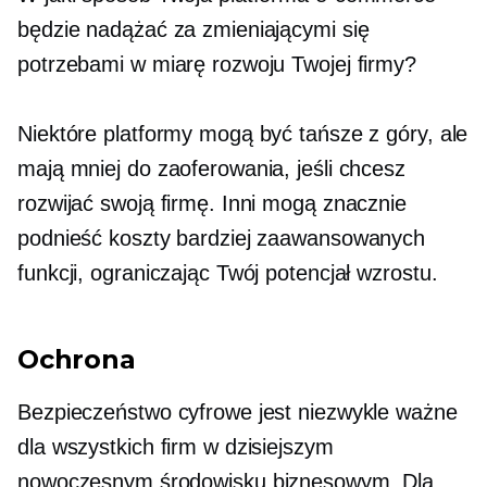
będzie nadążać za zmieniającymi się
potrzebami w miarę rozwoju Twojej firmy?
Niektóre platformy mogą być tańsze z góry, ale
mają mniej do zaoferowania, jeśli chcesz
rozwijać swoją firmę. Inni mogą znacznie
podnieść koszty bardziej zaawansowanych
funkcji, ograniczając Twój potencjał wzrostu.
Ochrona
Bezpieczeństwo cyfrowe jest niezwykle ważne
dla wszystkich firm w dzisiejszym
nowoczesnym środowisku biznesowym. Dla