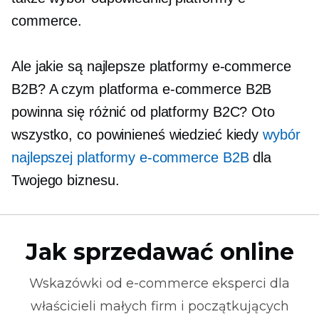
commerce.
Ale jakie są najlepsze platformy e-commerce
B2B? A czym platforma e-commerce B2B
powinna się różnić od platformy B2C? Oto
wszystko, co powinieneś wiedzieć kiedy
wybór
najlepszej platformy e-commerce B2B
dla
Twojego biznesu.
Jak sprzedawać online
Wskazówki od
e-commerce
eksperci dla
właścicieli małych firm i początkujących