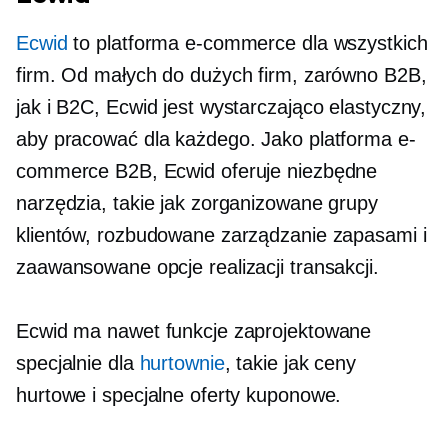
Ecwid
to platforma e-commerce dla wszystkich
firm. Od małych do dużych firm, zarówno B2B,
jak i B2C, Ecwid jest wystarczająco elastyczny,
aby pracować dla każdego. Jako platforma e-
commerce B2B, Ecwid oferuje niezbędne
narzędzia, takie jak zorganizowane grupy
klientów, rozbudowane zarządzanie zapasami i
zaawansowane opcje realizacji transakcji.
Ecwid ma nawet funkcje zaprojektowane
specjalnie dla
hurtownie
, takie jak ceny
hurtowe i specjalne oferty kuponowe.