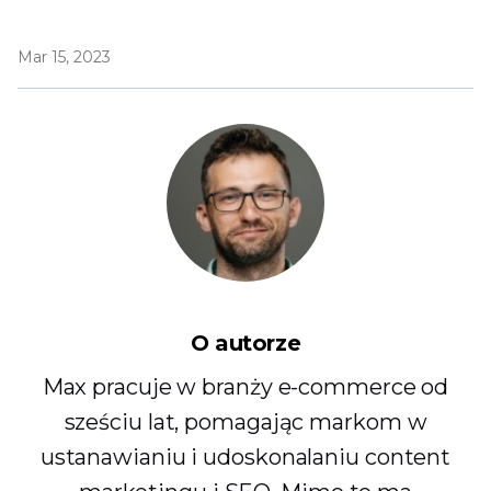
Mar 15, 2023
O autorze
Max pracuje w branży e-commerce od
sześciu lat, pomagając markom w
ustanawianiu i udoskonalaniu content