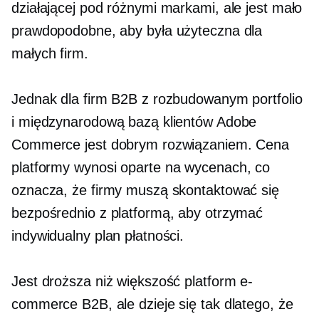
działającej pod różnymi markami, ale jest mało
prawdopodobne, aby była użyteczna dla
małych firm.
Jednak dla firm B2B z rozbudowanym portfolio
i międzynarodową bazą klientów Adobe
Commerce jest dobrym rozwiązaniem. Cena
platformy wynosi
oparte na wycenach,
co
oznacza, że ​​firmy muszą skontaktować się
bezpośrednio z platformą, aby otrzymać
indywidualny plan płatności.
Jest droższa niż większość platform e-
commerce B2B, ale dzieje się tak dlatego, że