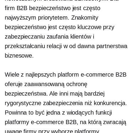
firm B2B bezpieczeństwo jest często
najwyższym priorytetem.
Znakomity
bezpieczeństwo jest często kluczowe przy
zabezpieczaniu zaufania klientów i
przekształcaniu relacji w
od dawna
partnerstwa
biznesowe.
Wiele z najlepszych platform e-commerce B2B
oferuje zaawansowaną ochronę
bezpieczeństwa. Ale inni mają bardziej
rygorystyczne zabezpieczenia niż konkurencja.
Powinna to być jedna z wiodących funkcji
platformy e-commerce B2B, na którą zwracają
uwagę firmy przy wyborze platformy.