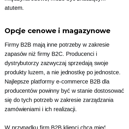
atutem.
Opcje cenowe i magazynowe
Firmy B2B mają inne potrzeby w zakresie
zapasów niż firmy B2C. Producenci i
dystrybutorzy zazwyczaj sprzedają swoje
produkty luzem, a nie jednostkę po jednostce.
Najlepsze platformy e-commerce B2B dla
producentów powinny być w stanie dostosować
się do tych potrzeb w zakresie zarządzania
zamówieniami i ich realizacji.
W przypadku firm B2B klienci chcą mieć