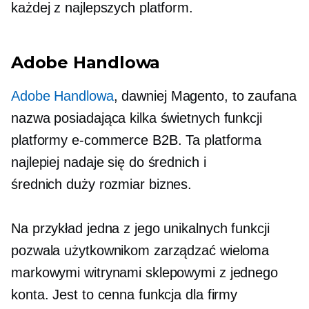
każdej z najlepszych platform.
Adobe Handlowa
Adobe Handlowa
, dawniej Magento, to zaufana
nazwa posiadająca kilka świetnych funkcji
platformy e-commerce B2B. Ta platforma
najlepiej nadaje się do średnich i
średnich
duży rozmiar
biznes.
Na przykład jedna z jego unikalnych funkcji
pozwala użytkownikom zarządzać wieloma
markowymi witrynami sklepowymi z jednego
konta. Jest to cenna funkcja dla firmy