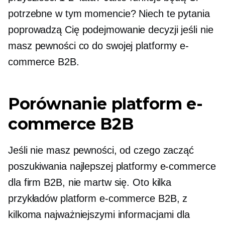
potrzebne w tym momencie? Niech te pytania
poprowadzą Cię
podejmowanie decyzji
jeśli nie
masz pewności co do swojej platformy e-
commerce B2B.
Porównanie platform e-
commerce B2B
Jeśli nie masz pewności, od czego zacząć
poszukiwania najlepszej platformy e-commerce
dla firm B2B, nie martw się. Oto kilka
przykładów platform e-commerce B2B, z
kilkoma najważniejszymi informacjami dla