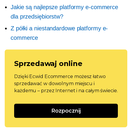
Jakie są najlepsze platformy e-commerce
dla przedsiębiorstw?
Z półki
a niestandardowe platformy e-
commerce
Sprzedawaj online
Dzięki Ecwid Ecommerce możesz łatwo
sprzedawać w dowolnym miejscu i
każdemu – przez Internet i na całym świecie.
Rozpocznij