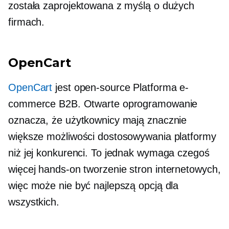
została zaprojektowana z myślą o dużych
firmach.
OpenCart
OpenCart
jest
open-source
Platforma e-
commerce B2B. Otwarte oprogramowanie
oznacza, że ​​użytkownicy mają znacznie
większe możliwości dostosowywania platformy
niż jej konkurenci. To jednak wymaga czegoś
więcej
hands-on
tworzenie stron internetowych,
więc może nie być najlepszą opcją dla
wszystkich.