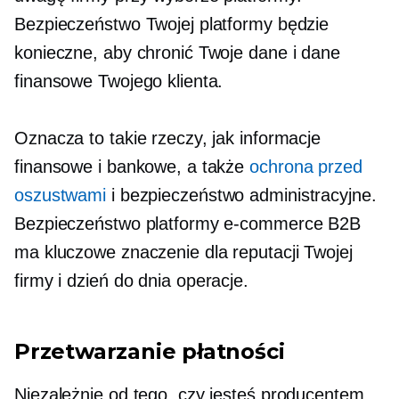
Bezpieczeństwo Twojej platformy będzie
konieczne, aby chronić Twoje dane i dane
finansowe Twojego klienta.
Oznacza to takie rzeczy, jak informacje
finansowe i bankowe, a także
ochrona przed
oszustwami
i bezpieczeństwo administracyjne.
Bezpieczeństwo platformy e-commerce B2B
ma kluczowe znaczenie dla reputacji Twojej
firmy i
dzień do dnia
operacje.
Przetwarzanie płatności
Niezależnie od tego, czy jesteś producentem,