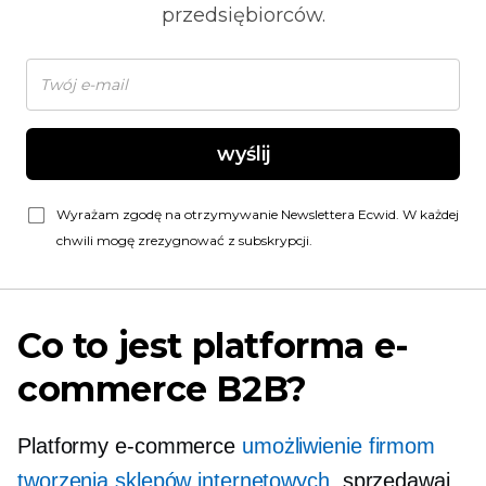
przedsiębiorców.
wyślij
Wyrażam zgodę na otrzymywanie Newslettera Ecwid. W każdej
chwili mogę zrezygnować z subskrypcji.
Co to jest platforma e-
commerce B2B?
Platformy e-commerce
umożliwienie firmom
tworzenia sklepów internetowych
, sprzedawaj