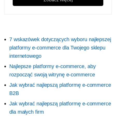
7 wskazówek dotyczących wyboru najlepszej
platformy e-commerce dla Twojego sklepu
internetowego
Najlepsze platformy e-commerce, aby
rozpocząć swoją witrynę e-commerce
Jak wybrać najlepszą platformę e-commerce
B2B
Jak wybrać najlepszą platformę e-commerce
dla małych firm