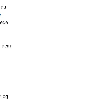
 du
e
tede
ed dem
r og