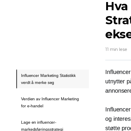
Hva 
Stra
eks
11 min lese
Influence
Influencer Marketing Statistikk
utnytter på
verdt å merke seg
annonsere
Verdien av Influencer Marketing
for e-handel
Influence
og intere
Lage en influencer-
støtte pr
markedsføringsstrategi