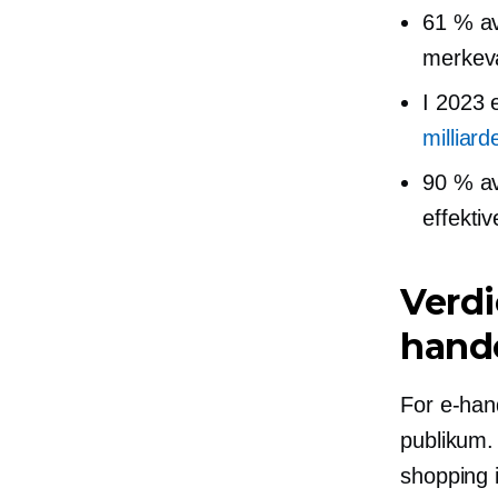
61 % a
merkeva
I 2023 
milliard
90 % a
effekti
Verdi
hand
For e-hand
publikum. 
shopping i 