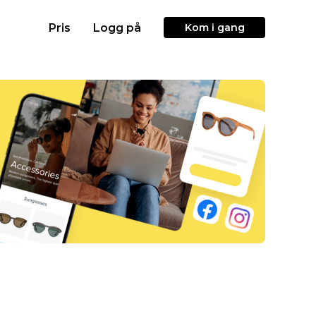
Pris
Logg på
Kom i gang