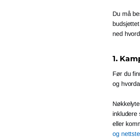
Du må bes
budsjette
ned hvord
1. Kam
Før du fi
og hvorda
Nøkkelyte
inkludere 
eller kom
og nettste