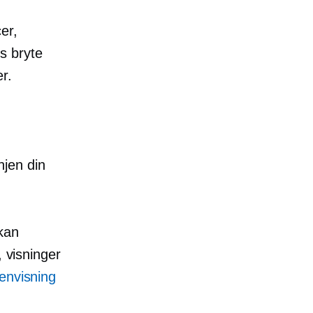
er,
s bryte
r.
jen din
kan
, visninger
envisning