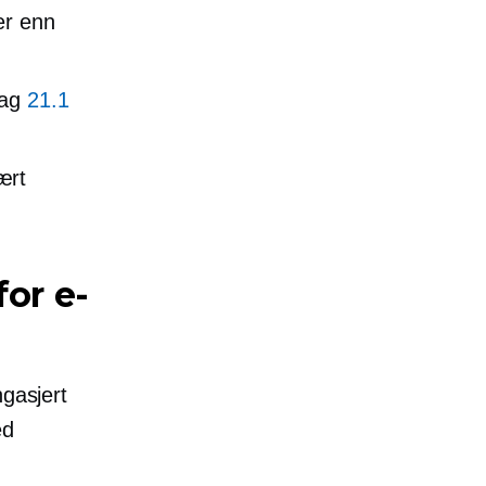
r enn
lag
21.1
ært
for e-
ngasjert
ed