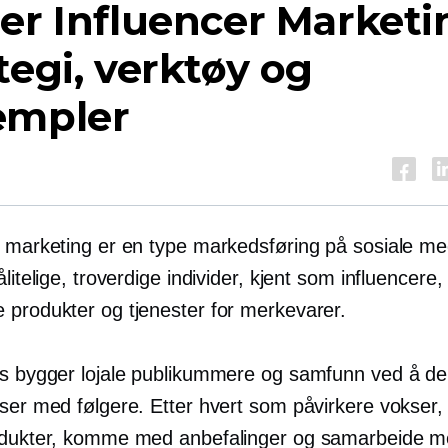
er Influencer Marketi
tegi, verktøy og
empler
r marketing er en type markedsføring på sosiale m
litelige, troverdige individer, kjent som influencere, t
 produkter og tjenester for merkevarer.
rs bygger lojale publikummere og samfunn ved å dele
sser med følgere. Etter hvert som påvirkere vokser,
odukter, komme med anbefalinger og samarbeide 