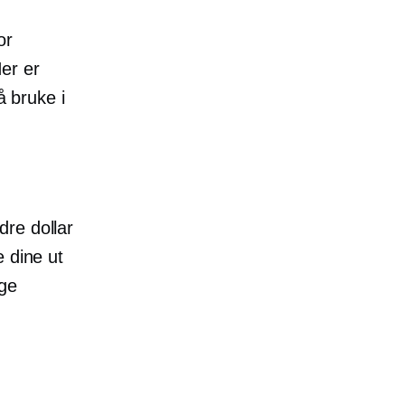
or
Her er
å bruke i
dre dollar
 dine ut
gge