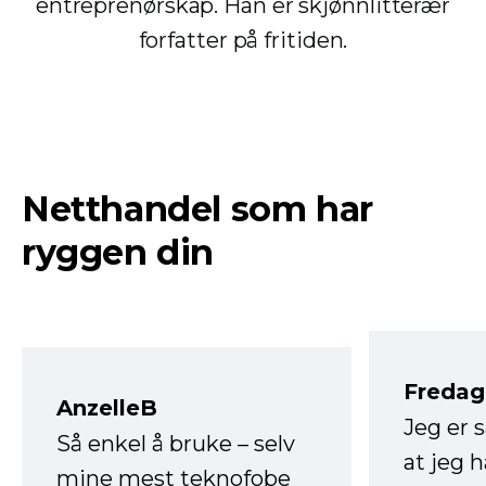
entreprenørskap. Han er skjønnlitterær
forfatter på fritiden.
Netthandel som har
ryggen din
Fredag 
AnzelleB
Jeg er 
Så enkel å bruke – selv
at jeg 
mine mest teknofobe