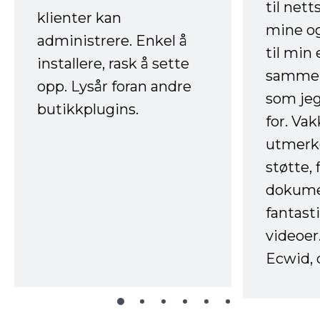
til net
klienter kan
mine og
administrere. Enkel å
til min
installere, rask å sette
sammen
opp. Lysår foran andre
som jeg
butikkplugins.
for. Va
utmerke
støtte, 
dokume
fantast
videoer
Ecwid, 