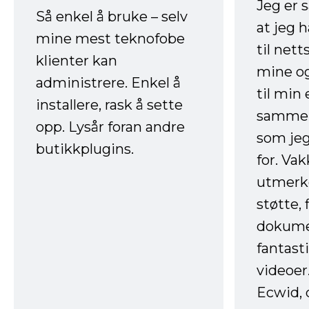
Jeg er 
Så enkel å bruke – selv
at jeg 
mine mest teknofobe
til net
klienter kan
mine og
administrere. Enkel å
til min
installere, rask å sette
sammen
opp. Lysår foran andre
som jeg
butikkplugins.
for. Va
utmerke
støtte, 
dokume
fantast
videoer
Ecwid, 