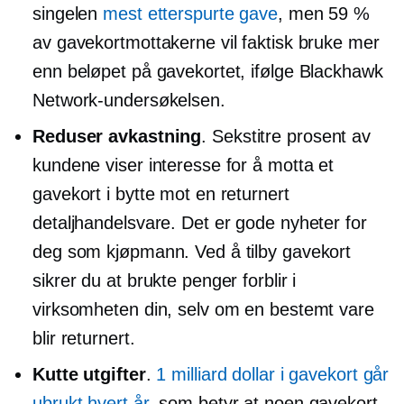
singelen
mest etterspurte gave
, men 59 %
av gavekortmottakerne vil faktisk bruke mer
enn beløpet på gavekortet, ifølge Blackhawk
Network-undersøkelsen.
Reduser avkastning
.
Sekstitre
prosent av
kundene viser interesse for å motta et
gavekort i bytte mot en returnert
detaljhandelsvare. Det er gode nyheter for
deg som kjøpmann. Ved å tilby gavekort
sikrer du at brukte penger forblir i
virksomheten din, selv om en bestemt vare
blir returnert.
Kutte utgifter
.
1 milliard dollar i gavekort går
ubrukt hvert år
, som betyr at noen gavekort