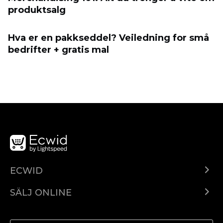
produktsalg
Hva er en pakkseddel? Veiledning for små
bedrifter + gratis mal
ECWID
Ecwid.com
SÄLJ ONLINE
Pris
Sälj överallt
Hjälpcenter
Sälj på Facebook