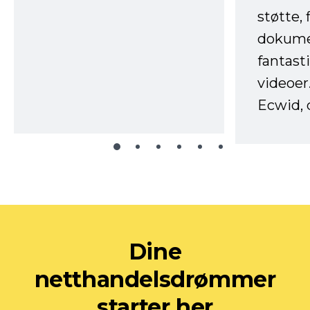
støtte, 
dokume
fantast
videoer
Ecwid, 
Dine
netthandelsdrømmer
starter her