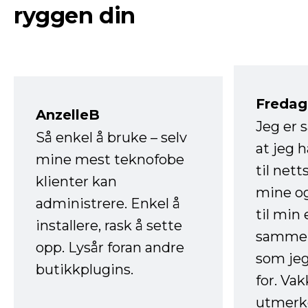
ryggen din
Fredag 
AnzelleB
Jeg er 
Så enkel å bruke – selv
at jeg 
mine mest teknofobe
til net
klienter kan
mine og
administrere. Enkel å
til min
installere, rask å sette
sammen
opp. Lysår foran andre
som jeg
butikkplugins.
for. Va
utmerke