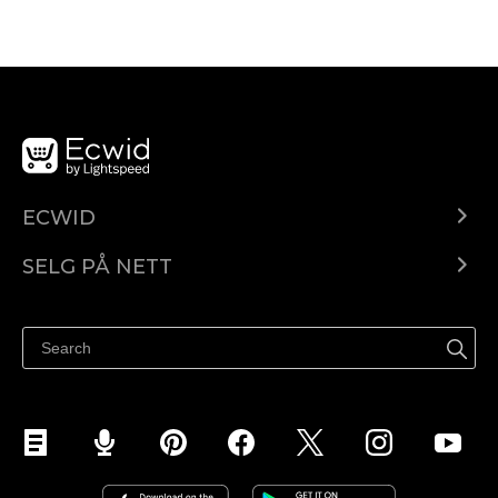
ECWID
Ecwid.com
SELG PÅ NETT
Pris
Selg hvor som helst
Hjelpesenter
Selg på Facebook
Selg på Instagram