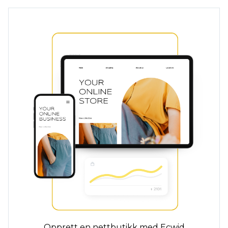
Opprett en nettbutikk med Ecwid