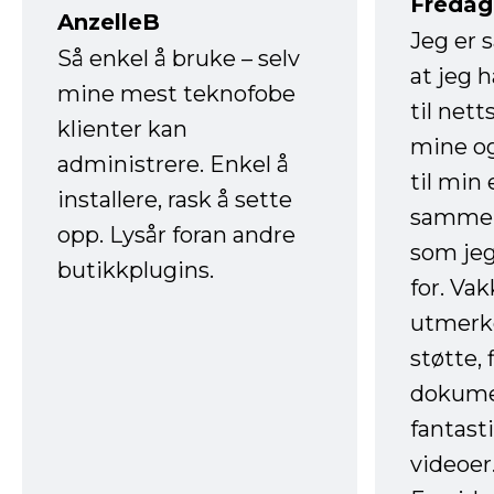
Fredag 
AnzelleB
Jeg er 
Så enkel å bruke – selv
at jeg 
mine mest teknofobe
til net
klienter kan
mine og
administrere. Enkel å
til min
installere, rask å sette
sammen
opp. Lysår foran andre
som jeg
butikkplugins.
for. Va
utmerke
støtte, 
dokume
fantast
videoer