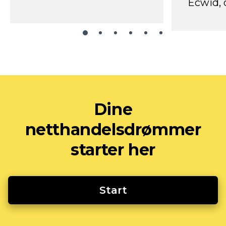
Ecwid, 
Dine
netthandelsdrømmer
starter her
Start