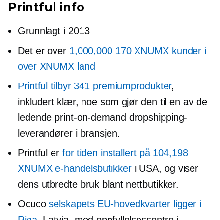
Printful info
Grunnlagt i 2013
Det er over
1,000,000 170 XNUMX kunder i
over XNUMX land
Printful tilbyr 341 premiumprodukter
,
inkludert klær, noe som gjør den til en av de
ledende
print-on-demand
dropshipping-
leverandører i bransjen.
Printful er
for tiden installert på 104,198
XNUMX e-handelsbutikker
i USA, og viser
dens utbredte bruk blant nettbutikker.
Ocuco
selskapets EU-hovedkvarter ligger i
Riga
, Latvia, med oppfyllelsessentre i