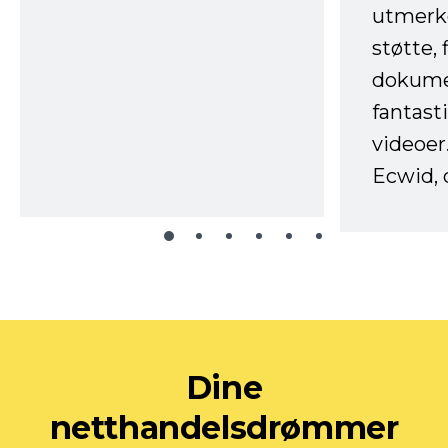
utmerke
støtte, 
dokume
fantast
videoer
Ecwid, 
Dine
netthandelsdrømmer