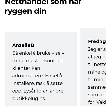
Netthandel som har
ryggen din
Fredag 
AnzelleB
Jeg er 
Så enkel å bruke – selv
at jeg 
mine mest teknofobe
til net
klienter kan
mine og
administrere. Enkel å
til min
installere, rask å sette
sammen
opp. Lysår foran andre
som jeg
butikkplugins.
for. Va