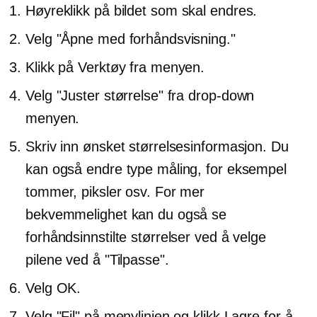
Høyreklikk
på bildet som skal endres.
Velg "Åpne med forhåndsvisning."
Klikk på Verktøy fra menyen.
Velg "Juster størrelse" fra
drop-down
menyen.
Skriv inn ønsket størrelsesinformasjon. Du
kan også endre type måling, for eksempel
tommer, piksler osv. For mer
bekvemmelighet kan du også se
forhåndsinnstilte størrelser ved å velge
pilene ved å "Tilpasse".
Velg OK.
Velg "Fil" på menylinjen og klikk Lagre for å