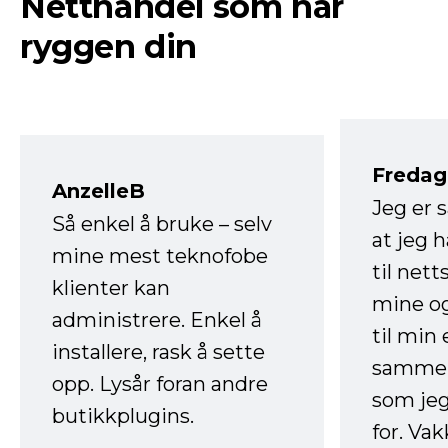
Netthandel som har
ryggen din
Fredag 
AnzelleB
Jeg er 
Så enkel å bruke – selv
at jeg 
mine mest teknofobe
til net
klienter kan
mine og
administrere. Enkel å
til min
installere, rask å sette
sammen
opp. Lysår foran andre
som jeg
butikkplugins.
for. Va