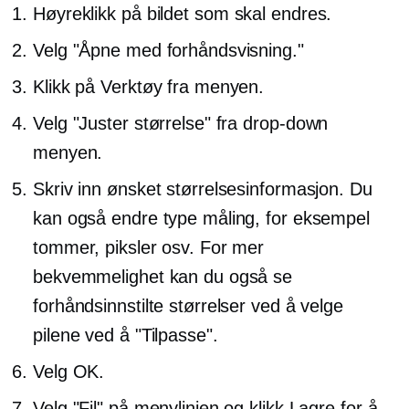
Høyreklikk
på bildet som skal endres.
Velg "Åpne med forhåndsvisning."
Klikk på Verktøy fra menyen.
Velg "Juster størrelse" fra
drop-down
menyen.
Skriv inn ønsket størrelsesinformasjon. Du
kan også endre type måling, for eksempel
tommer, piksler osv. For mer
bekvemmelighet kan du også se
forhåndsinnstilte størrelser ved å velge
pilene ved å "Tilpasse".
Velg OK.
Velg "Fil" på menylinjen og klikk Lagre for å