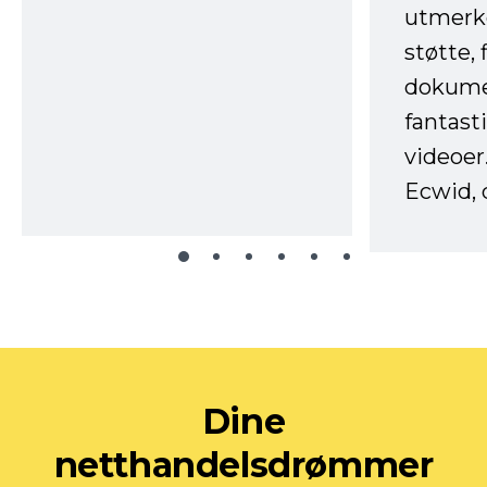
utmerke
støtte, 
dokume
fantast
videoer
Ecwid, 
Dine
netthandelsdrømmer