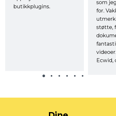
som jeg
butikkplugins.
for. Va
utmerke
støtte, 
dokume
fantast
videoer
Ecwid, 
Dine