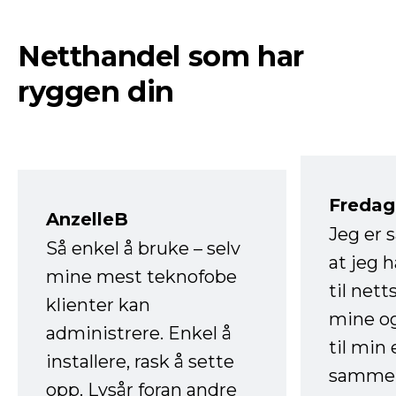
Netthandel som har
ryggen din
Fredag 
AnzelleB
Jeg er 
Så enkel å bruke – selv
at jeg 
mine mest teknofobe
til net
klienter kan
mine og
administrere. Enkel å
til min
installere, rask å sette
sammen
opp. Lysår foran andre