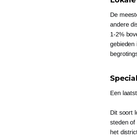
De meeste 
andere dis
1-2%
bove
gebieden i
begroting
Specia
Een laatst
Dit soort
steden of
het distri