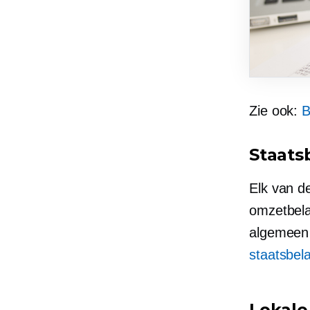
Zie ook:
B
Staats
Elk van d
omzetbelas
algemeen
staatsbela
Lokale