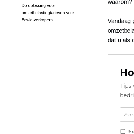
waarom?
De oplossing voor
omzetbelastingtarieven voor
Ecwid-verkopers
Vandaag g
omzetbela
dat u als 
Ho
Tips
bedr
Ik 