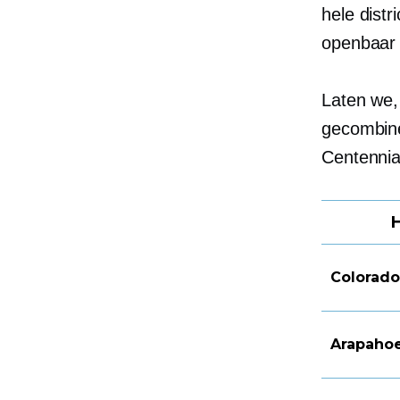
hele dist
openbaar 
Laten we,
gecombine
Centennia
H
Colorado 
Arapaho