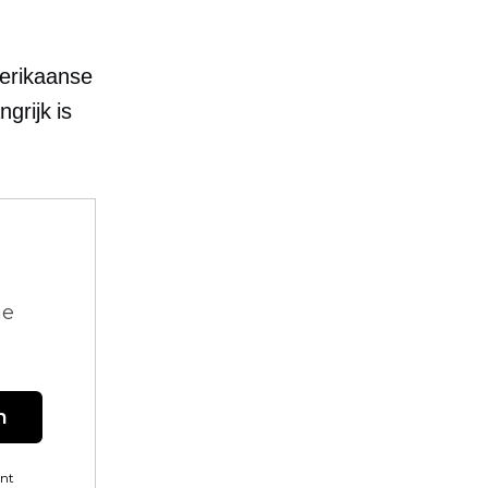
erikaanse
grijk is
ne
n
ent