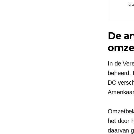
uit
De a
omzet
In de Ver
beheerd. 
DC versch
Amerikaan
Omzetbela
het door 
daarvan g