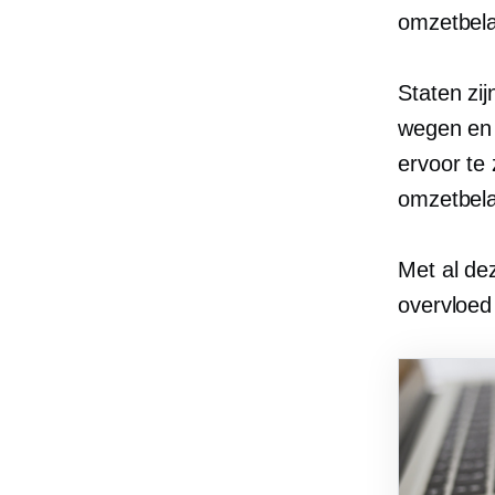
omzetbela
Staten zij
wegen en 
ervoor te
omzetbela
Met al de
overvloed