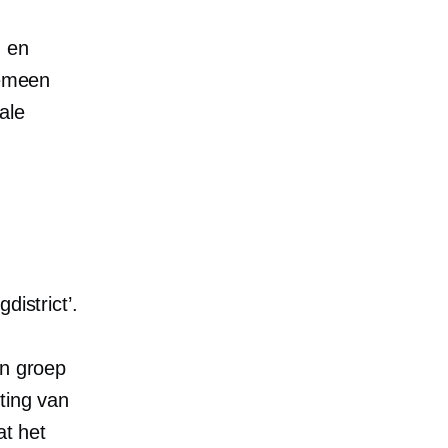
n en
gemeen
ale
district’.
en groep
ting van
at het