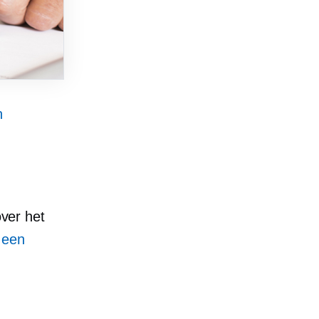
n
over het
 een