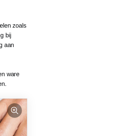
elen zoals
g bij
ag aan
een ware
en.