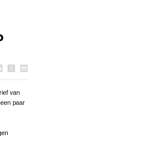
o
rief van
 een paar
gen