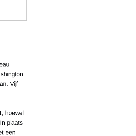
veau
ashington
n. Vijf
t, hoewel
In plaats
et een