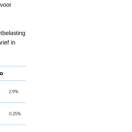
 voor
tbelasting
ief in
do
2.9%
0.25%