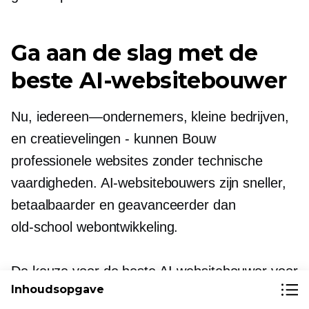
Ga aan de slag met de
beste AI-websitebouwer
Nu,
iedereen—ondernemers,
kleine bedrijven,
en
creatievelingen - kunnen
Bouw
professionele websites zonder technische
vaardigheden. AI-websitebouwers zijn sneller,
betaalbaarder en geavanceerder dan
old-school
webontwikkeling.
De keuze voor de beste AI-websitebouwer voor
Inhoudsopgave
2025 hangt af van uw specifieke behoeften,