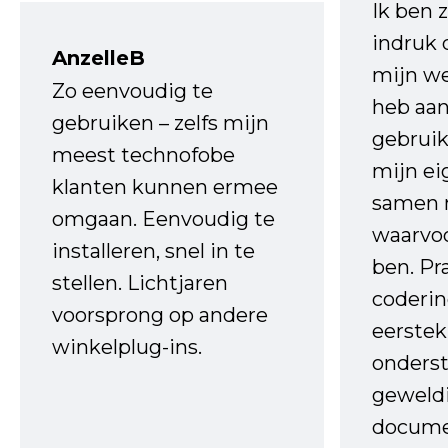
Ik ben 
indruk 
AnzelleB
mijn we
Zo eenvoudig te
heb aa
gebruiken – zelfs mijn
gebruik
meest technofobe
mijn ei
klanten kunnen ermee
samen 
omgaan. Eenvoudig te
waarvo
installeren, snel in te
ben. Pr
stellen. Lichtjaren
coderin
voorsprong op andere
eerstek
winkelplug-ins.
onderst
geweld
docume