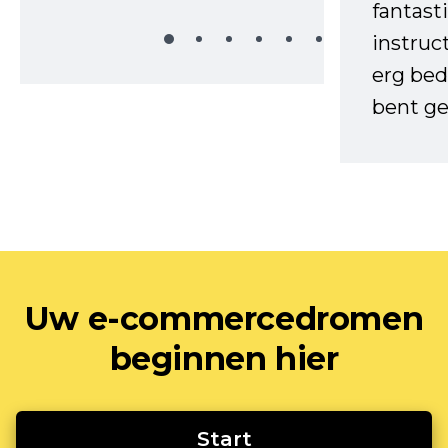
fantast
instruc
erg bed
bent ge
Uw e-commercedromen
beginnen hier
Start