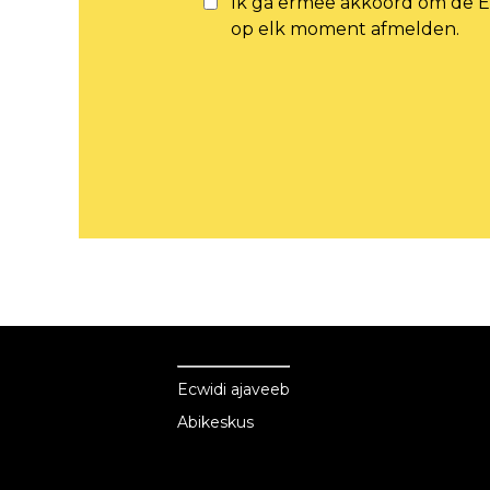
Ik ga ermee akkoord om de E
op elk moment afmelden.
Ecwid
Ecwid
Ecwidi ajaveeb
Abikeskus