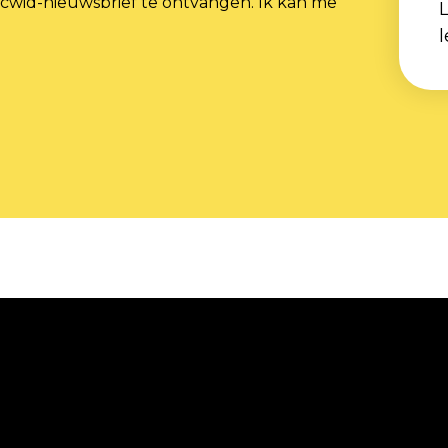
cwid-nieuwsbrief te ontvangen. Ik kan me
L
l