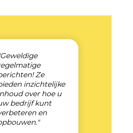
"Geweldige
regelmatige
berichten! Ze
bieden inzichtelijke
inhoud over hoe u
uw bedrijf kunt
verbeteren en
opbouwen."