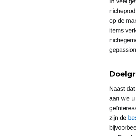
In veel g
nicheprod
op de mark
items ver
nichegeme
gepassion
Doelg
Naast dat
aan wie u
geïnteress
zijn de
be
bijvoorbe