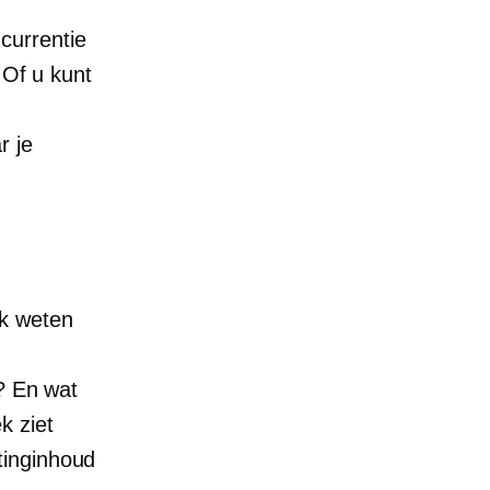
currentie
 Of u kunt
r je
ok weten
n? En wat
k ziet
tinginhoud