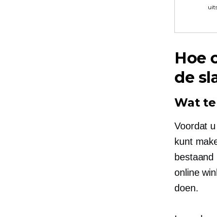
uit
Hoe c
de sl
Wat te
Voordat u
kunt make
bestaand 
online wi
doen.