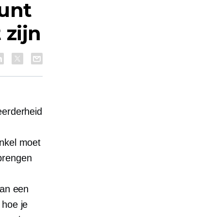
kunt
 zijn
eerderheid
inkel moet
 brengen
van een
 hoe je