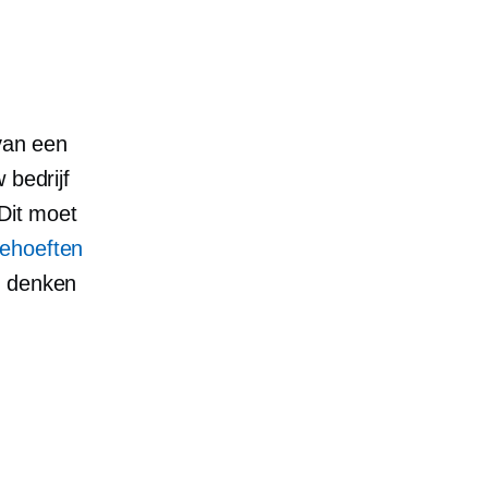
 van een
 bedrijf
 Dit moet
ehoeften
e denken