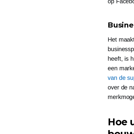
op Faceb
Busine
Het maakt 
businesspl
heeft, is 
een marke
van de su
over de n
merkmoge
Hoe u
bouw