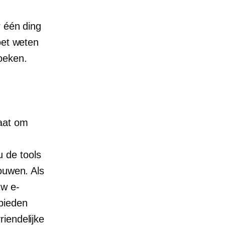
r één ding
oet weten
oeken.
gaat om
 de tools
ouwen. Als
uw e-
bieden
riendelijke