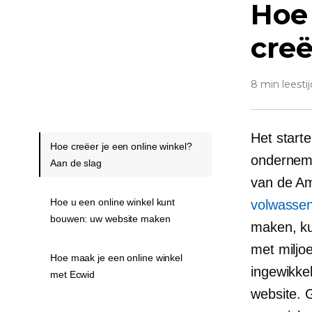
Hoe 
creë
8 min leestij
Het start
Hoe creëer je een online winkel?
onderneme
Aan de slag
van de Am
Hoe u een online winkel kunt
volwasse
bouwen: uw website maken
maken, ku
met miljo
Hoe maak je een online winkel
ingewikke
met Ecwid
website. 