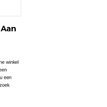
? Aan
ne winkel
 een
 u een
rzoek