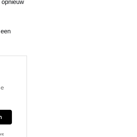
l opnieuw
 een
ne
n
ent