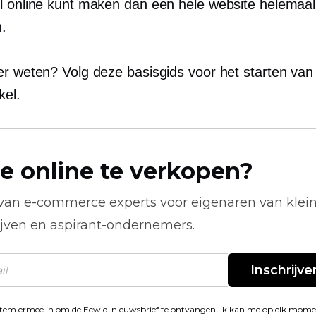
l online kunt maken dan een hele website helemaa
.
er weten? Volg deze basisgids voor het starten van
kel.
e online te verkopen?
 van
e-commerce
experts voor eigenaren van klei
ijven en aspirant-ondernemers.
Inschrijve
stem ermee in om de Ecwid-nieuwsbrief te ontvangen. Ik kan me op elk mom