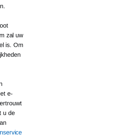
n.
oot
rm zal uw
eel is. Om
ijkheden
n
et e-
ertrouwt
t u de
van
enservice