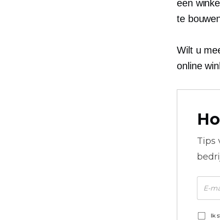
een winke
te bouwen
Wilt u me
online win
Ho
Tips
bedr
Ik 