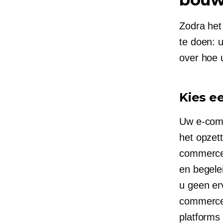
Zodra het
te doen: 
over hoe 
Kies e
Uw e-comm
het opzett
commerce
en begele
u geen er
commercep
platforms