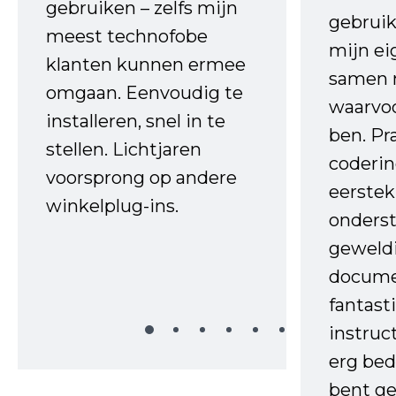
gebruiken – zelfs mijn
gebruik
meest technofobe
mijn ei
klanten kunnen ermee
samen 
omgaan. Eenvoudig te
waarvo
installeren, snel in te
ben. Pr
stellen. Lichtjaren
coderin
voorsprong op andere
eerstek
winkelplug-ins.
onderst
geweld
docume
fantast
instruc
erg bed
bent ge