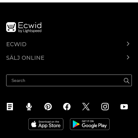
ECWID
Ecwid.com
SÄLJ ONLINE
Pris
Sälj överallt
Hjälpcenter
Sälj på Facebook
Sälj på Instagram