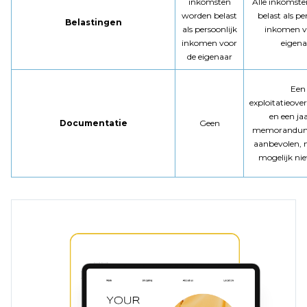
inkomsten
Alle inkomst
worden belast
belast als pe
Belastingen
als persoonlijk
inkomen v
inkomen voor
eigena
de eigenaar
Een
exploitatieov
en een jaa
Documentatie
Geen
memorandum
aanbevolen, 
mogelijk nie