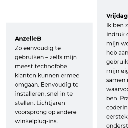
Vrijdag
Ik ben 
indruk 
AnzelleB
mijn we
Zo eenvoudig te
heb aa
gebruiken – zelfs mijn
gebruik
meest technofobe
mijn ei
klanten kunnen ermee
samen 
omgaan. Eenvoudig te
waarvo
installeren, snel in te
ben. Pr
stellen. Lichtjaren
coderin
voorsprong op andere
eerstek
winkelplug-ins.
onderst