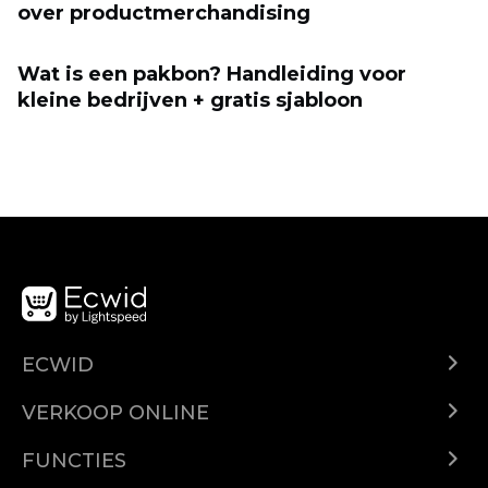
over productmerchandising
Wat is een pakbon? Handleiding voor
kleine bedrijven + gratis sjabloon
ECWID
Ecwid.com
VERKOOP ONLINE
Prijzen
Verkoop overal
Helpcentrum
FUNCTIES
Verkopen op Facebook