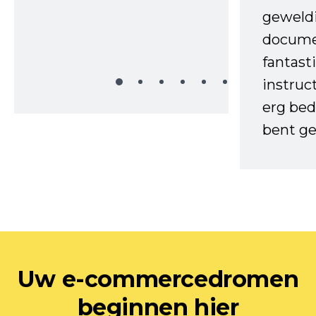
geweld
docume
fantast
instruc
erg bed
bent ge
Uw e-commercedromen
beginnen hier