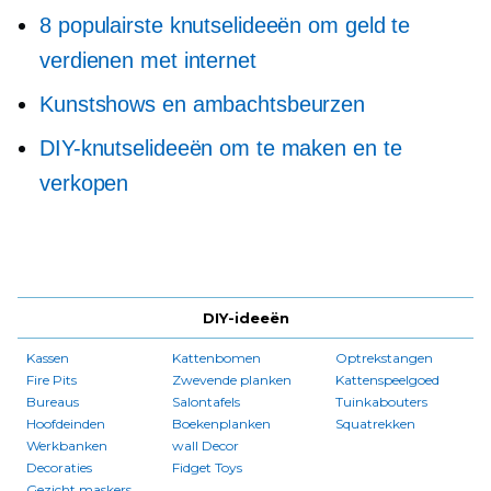
8 populairste knutselideeën om geld te
verdienen met internet
Kunstshows en ambachtsbeurzen
DIY-knutselideeën om te maken en te
verkopen
DIY-ideeën
Kassen
Kattenbomen
Optrekstangen
Fire Pits
Zwevende planken
Kattenspeelgoed
Bureaus
Salontafels
Tuinkabouters
Hoofdeinden
Boekenplanken
Squatrekken
Werkbanken
wall Decor
Decoraties
Fidget Toys
Gezicht maskers