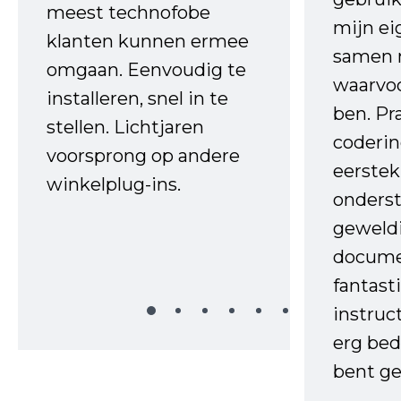
meest technofobe
mijn ei
klanten kunnen ermee
samen 
omgaan. Eenvoudig te
waarvo
installeren, snel in te
ben. Pr
stellen. Lichtjaren
coderin
voorsprong op andere
eerstek
winkelplug-ins.
onderst
geweld
docume
fantast
instruc
erg bed
bent ge