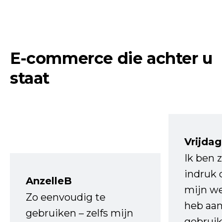
E-commerce die achter u
staat
Vrijdag
Ik ben 
indruk 
AnzelleB
mijn we
Zo eenvoudig te
heb aa
gebruiken – zelfs mijn
gebruik