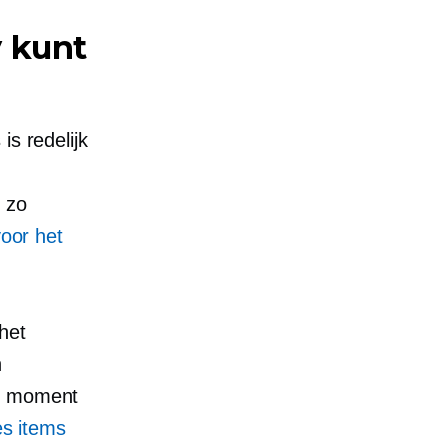
 kunt
is redelijk
 zo
voor het
het
n
et moment
es items