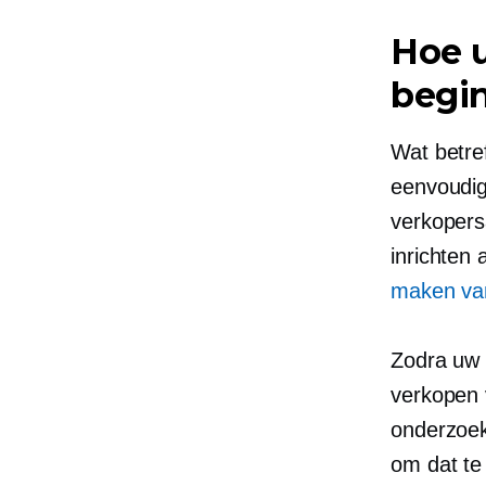
Hoe 
begi
Wat betref
eenvoudig
verkopers
inrichten 
maken van
Zodra uw w
verkopen 
onderzoek
om dat te 