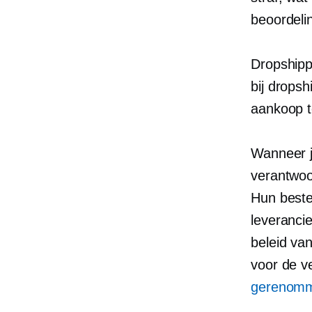
beoordeli
Dropshippi
bij drops
aankoop t
Wanneer j
verantwoor
Hun beste
leveranci
beleid va
voor de ve
gerenom