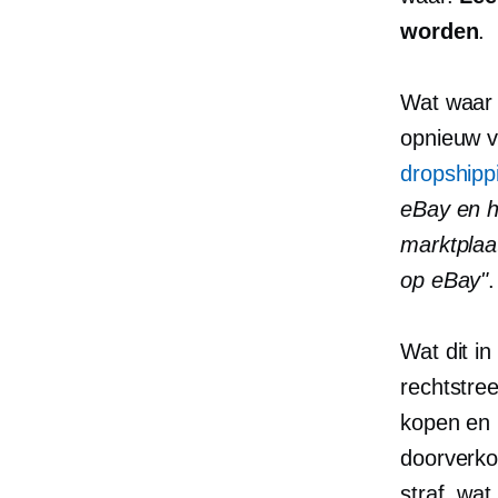
worden
.
Wat waar i
opnieuw 
dropshipp
eBay en h
marktplaat
​​op eBay"
.
Wat dit in
rechtstre
kopen en 
doorverko
straf, wat