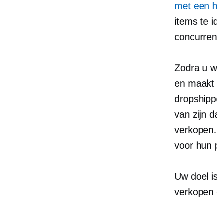
met een
h
items te i
concurren
Zodra u we
en maakt 
dropshipp
van zijn d
verkopen.
voor hun 
Uw doel i
verkopen 