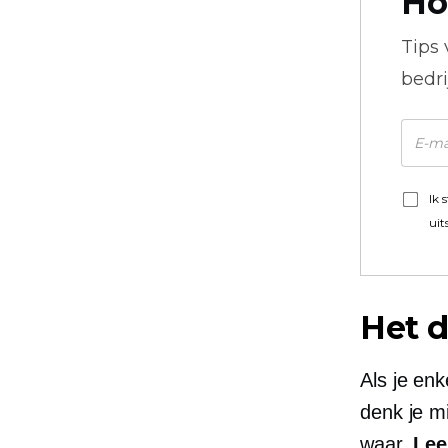
Ho
Tips
bedr
Ik 
uit
Het d
Als je en
denk je mi
waar.
Lee