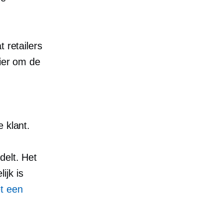
t retailers
cier om de
 klant.
delt. Het
ijk is
t een