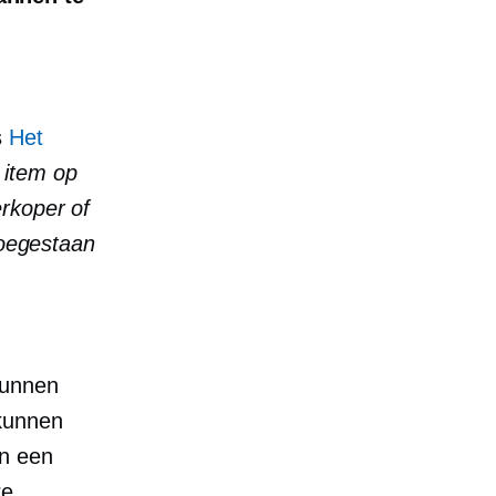
s
Het
 item op
rkoper of
toegestaan
kunnen
 kunnen
in een
re