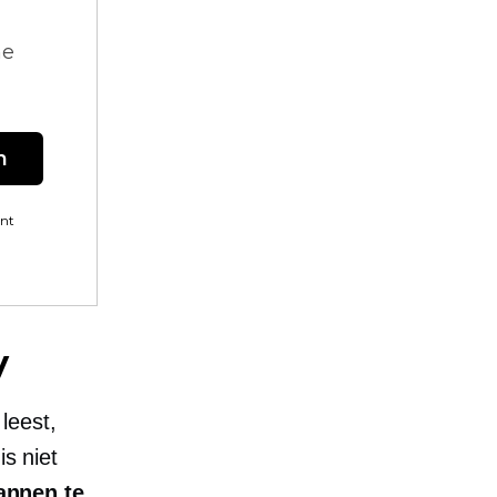
ne
n
ent
y
leest,
is niet
annen te