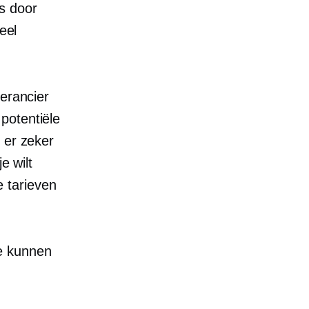
is door
eel
verancier
potentiële
 er zeker
e wilt
 tarieven
te kunnen