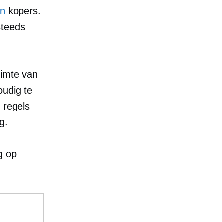
en
kopers.
steeds
uimte van
oudig te
 regels
g.
g op