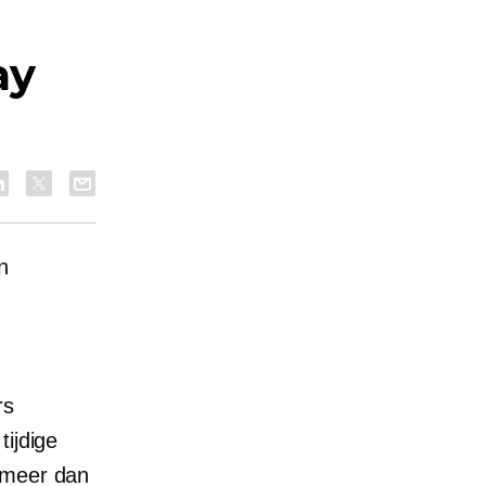
ay
n
rs
tijdige
 meer dan