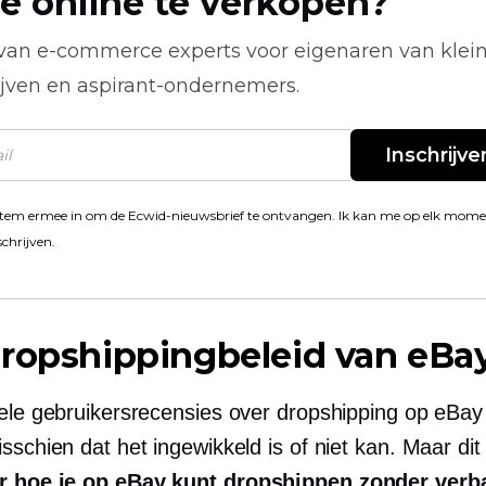
e online te verkopen?
 van
e-commerce
experts voor eigenaren van klei
ijven en aspirant-ondernemers.
Inschrijve
stem ermee in om de Ecwid-nieuwsbrief te ontvangen. Ik kan me op elk mom
schrijven.
ropshippingbeleid van eBa
kele gebruikersrecensies over dropshipping op eBay 
sschien dat het ingewikkeld is of niet kan. Maar dit 
r hoe je op eBay kunt dropshippen zonder verb