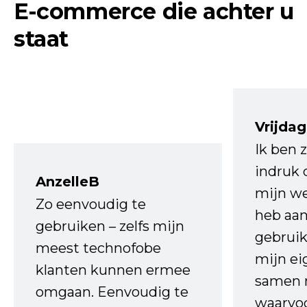
E-commerce die achter u
staat
Vrijdag
Ik ben 
indruk 
AnzelleB
mijn we
Zo eenvoudig te
heb aa
gebruiken – zelfs mijn
gebruik
meest technofobe
mijn ei
klanten kunnen ermee
samen 
omgaan. Eenvoudig te
waarvo