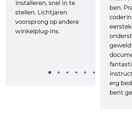
installeren, snel in te
ben. Pr
stellen. Lichtjaren
coderin
voorsprong op andere
eerstek
winkelplug-ins.
onderst
geweld
docume
fantast
instruc
erg bed
bent ge