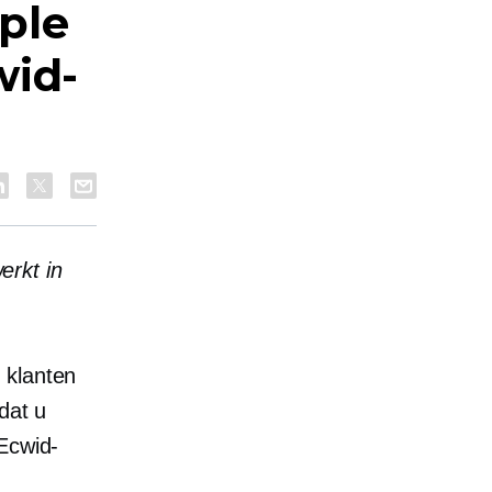
ple
wid-
erkt in
 klanten
dat u
Ecwid-