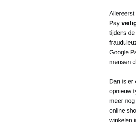
Allereers
Pay
veil
tijdens d
frauduleu
Google Pa
mensen de
Dan is er
opnieuw t
meer nog 
online sh
winkelen i