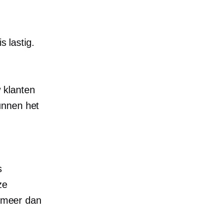
s lastig.
 klanten
unnen het
s
ze
n meer dan