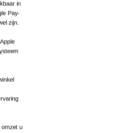
kbaar in
gle Pay-
el zijn.
 Apple
systeem
winkel
rvaring
r omzet u