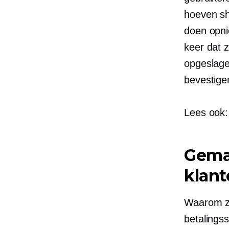
hoeven sh
doen
opn
keer dat 
opgeslage
bevestige
Lees ook
Gemak
klant
Waarom zi
betalings