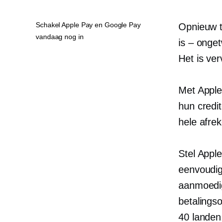
Schakel Apple Pay en Google Pay
Opnieuw 
vandaag nog in
is – onget
Het is ver
Met Apple
hun credi
hele afre
Stel Appl
eenvoudig
aanmoedig
betalingso
40 landen