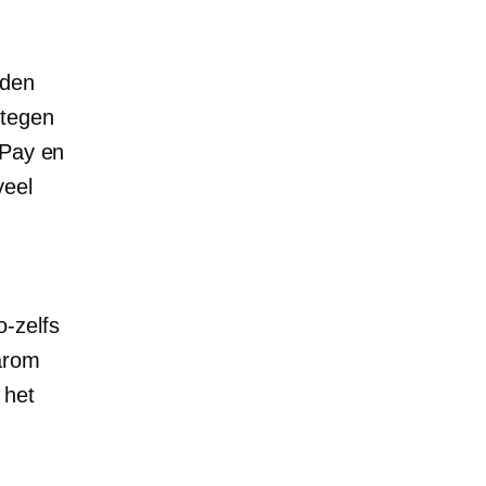
rden
 tegen
 Pay en
veel
o-zelfs
arom
 het