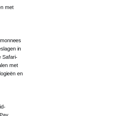
en met
rtemonnees
slagen in
 Safari-
alen met
ologieën en
id-
 Pay