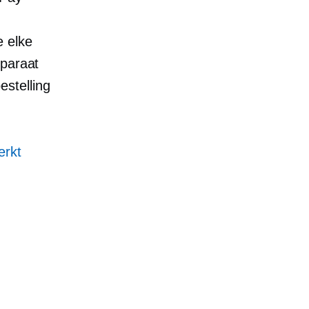
 elke
pparaat
stelling
erkt