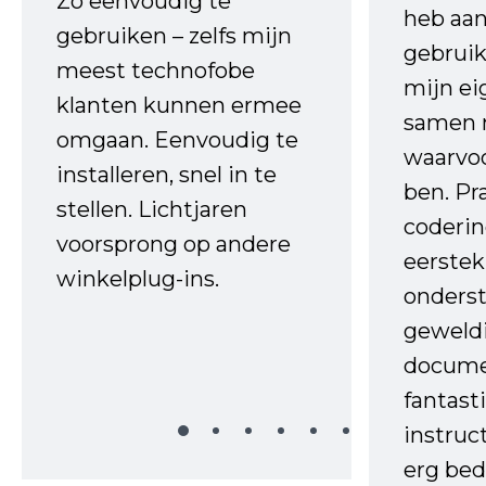
Zo eenvoudig te
heb aa
gebruiken – zelfs mijn
gebruik
meest technofobe
mijn ei
klanten kunnen ermee
samen 
omgaan. Eenvoudig te
waarvo
installeren, snel in te
ben. Pr
stellen. Lichtjaren
coderin
voorsprong op andere
eerstek
winkelplug-ins.
onderst
geweld
docume
fantast
instruc
erg bed