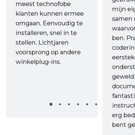
meest technofobe
mijn ei
klanten kunnen ermee
samen 
omgaan. Eenvoudig te
waarvo
installeren, snel in te
ben. Pr
stellen. Lichtjaren
coderin
voorsprong op andere
eerstek
winkelplug-ins.
onderst
geweld
docume
fantast
instruc
erg bed
bent ge