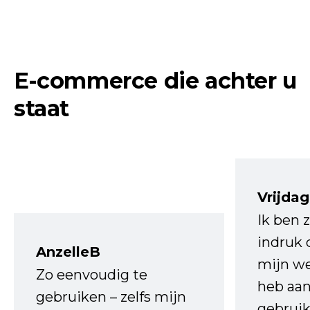
E-commerce die achter u
staat
Vrijdag
Ik ben 
indruk 
AnzelleB
mijn we
Zo eenvoudig te
heb aa
gebruiken – zelfs mijn
gebruik