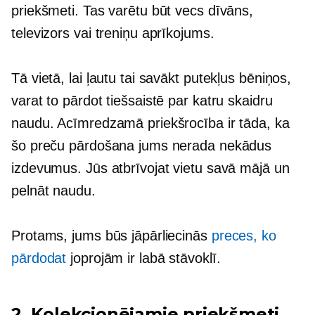
priekšmeti. Tas varētu būt vecs dīvāns,
televizors vai treniņu aprīkojums.
Tā vietā, lai ļautu tai savākt putekļus bēniņos,
varat to pārdot tiešsaistē par katru skaidru
naudu. Acīmredzamā priekšrocība ir tāda, ka
šo preču pārdošana jums nerada nekādus
izdevumus. Jūs atbrīvojat vietu savā mājā un
pelnāt naudu.
Protams, jums būs jāpārliecinās
preces, ko
pārdodat
joprojām ir labā stāvoklī.
2. Kolekcionējamie priekšmeti