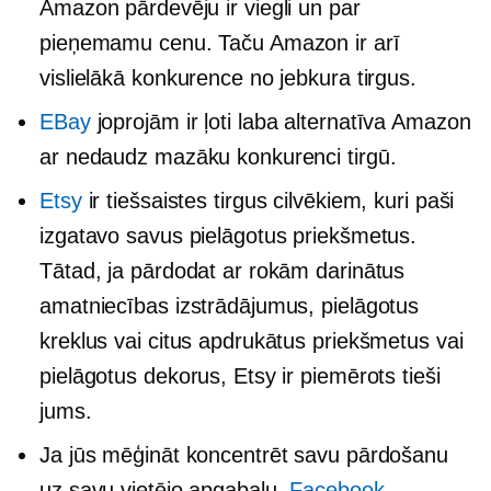
Amazon pārdevēju ir viegli un par
pieņemamu cenu. Taču Amazon ir arī
vislielākā konkurence no jebkura tirgus.
EBay
joprojām ir ļoti laba alternatīva Amazon
ar nedaudz mazāku konkurenci tirgū.
Etsy
ir tiešsaistes tirgus cilvēkiem, kuri paši
izgatavo savus pielāgotus priekšmetus.
Tātad, ja pārdodat ar rokām darinātus
amatniecības izstrādājumus, pielāgotus
kreklus vai citus apdrukātus priekšmetus vai
pielāgotus dekorus, Etsy ir piemērots tieši
jums.
Ja jūs mēģināt koncentrēt savu pārdošanu
uz savu vietējo apgabalu,
Facebook