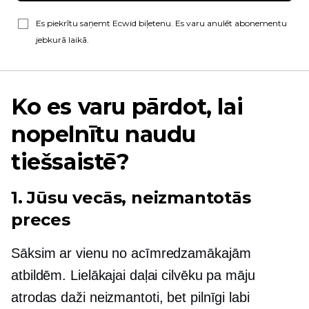
Es piekrītu saņemt Ecwid biļetenu. Es varu anulēt abonementu
jebkurā laikā.
Ko es varu pārdot, lai
nopelnītu naudu
tiešsaistē?
1. Jūsu vecās, neizmantotās
preces
Sāksim ar vienu no acīmredzamākajām
atbildēm. Lielākajai daļai cilvēku pa māju
atrodas daži neizmantoti, bet pilnīgi labi