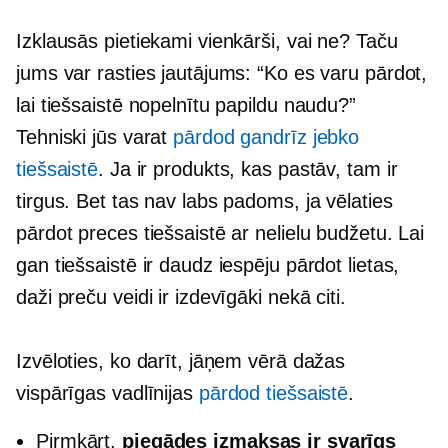
Izklausās pietiekami vienkārši, vai ne? Taču
jums var rasties jautājums: “Ko es varu pārdot,
lai tiešsaistē nopelnītu papildu naudu?”
Tehniski jūs varat
pārdod gandrīz jebko
tiešsaistē
. Ja ir produkts, kas pastāv, tam ir
tirgus. Bet tas nav labs padoms, ja vēlaties
pārdot preces tiešsaistē ar nelielu budžetu. Lai
gan tiešsaistē ir daudz iespēju pārdot lietas,
daži preču veidi ir izdevīgāki nekā citi.
Izvēloties, ko darīt, jāņem vērā dažas
vispārīgas vadlīnijas
pārdod tiešsaistē
.
Pirmkārt,
piegādes izmaksas ir svarīgs