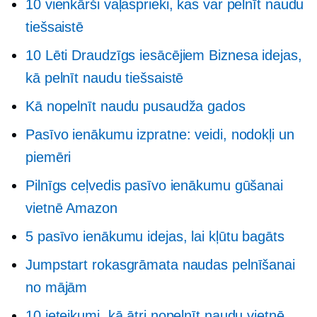
10 vienkārši vaļasprieki, kas var pelnīt naudu
tiešsaistē
10 Lēti
Draudzīgs iesācējiem
Biznesa idejas,
kā pelnīt naudu tiešsaistē
Kā nopelnīt naudu pusaudža gados
Pasīvo ienākumu izpratne: veidi, nodokļi un
piemēri
Pilnīgs ceļvedis pasīvo ienākumu gūšanai
vietnē Amazon
5 pasīvo ienākumu idejas, lai kļūtu bagāts
Jumpstart rokasgrāmata naudas pelnīšanai
no mājām
10 ieteikumi, kā ātri nopelnīt naudu vietnē