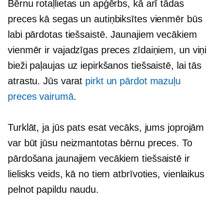
Bērnu rotaļlietas un apģērbs, kā arī tādas
preces kā segas un autiņbiksītes vienmēr būs
labi pārdotas tiešsaistē. Jaunajiem vecākiem
vienmēr ir vajadzīgas preces zīdaiņiem, un viņi
bieži paļaujas uz iepirkšanos tiešsaistē, lai tās
atrastu. Jūs varat
pirkt un pārdot mazuļu
preces vairumā
.
Turklāt, ja jūs pats esat vecāks, jums joprojām
var būt jūsu neizmantotas bērnu preces. To
pārdošana jaunajiem vecākiem tiešsaistē ir
lielisks veids, kā no tiem atbrīvoties, vienlaikus
pelnot papildu naudu.