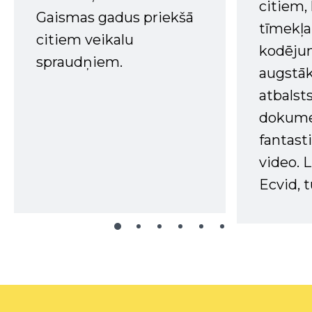
citiem
Gaismas gadus priekšā
tīmekļa 
citiem veikalu
kodējum
spraudņiem.
augstā
atbalsts
dokume
fantast
video. L
Ecvid, t