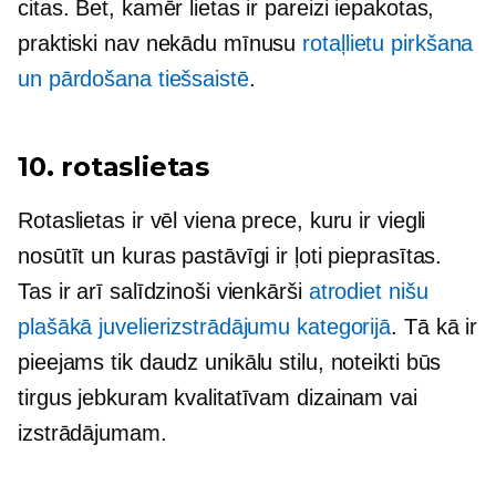
citas. Bet, kamēr lietas ir pareizi iepakotas,
praktiski nav nekādu mīnusu
rotaļlietu pirkšana
un pārdošana tiešsaistē
.
10. rotaslietas
Rotaslietas ir vēl viena prece, kuru ir viegli
nosūtīt un kuras pastāvīgi ir ļoti pieprasītas.
Tas ir arī salīdzinoši vienkārši
atrodiet nišu
plašākā juvelierizstrādājumu kategorijā
. Tā kā ir
pieejams tik daudz unikālu stilu, noteikti būs
tirgus jebkuram kvalitatīvam dizainam vai
izstrādājumam.