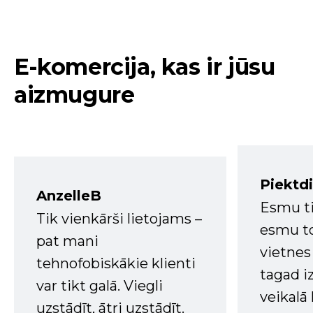
E-komercija, kas ir jūsu
aizmugure
Piektd
AnzelleB
Esmu ti
Tik vienkārši lietojams –
esmu to
pat mani
vietnes
tehnofobiskākie klienti
tagad i
var tikt galā. Viegli
veikalā
uzstādīt, ātri uzstādīt.