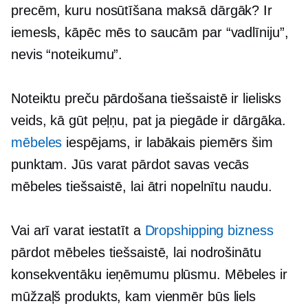
precēm, kuru nosūtīšana maksā dārgāk? Ir
iemesls, kāpēc mēs to saucām par “vadlīniju”,
nevis “noteikumu”.
Noteiktu preču pārdošana tiešsaistē ir lielisks
veids, kā gūt peļņu, pat ja piegāde ir dārgāka.
mēbeles
iespējams, ir labākais piemērs šim
punktam. Jūs varat pārdot savas vecās
mēbeles tiešsaistē, lai ātri nopelnītu naudu.
Vai arī varat iestatīt a
Dropshipping bizness
pārdot mēbeles tiešsaistē, lai nodrošinātu
konsekventāku ieņēmumu plūsmu. Mēbeles ir
mūžzaļš produkts, kam vienmēr būs liels