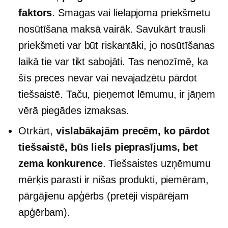
faktors
. Smagas vai lielapjoma priekšmetu
nosūtīšana maksā vairāk. Savukārt trausli
priekšmeti var būt riskantāki, jo nosūtīšanas
laikā tie var tikt sabojāti. Tas nenozīmē, ka
šīs preces nevar vai nevajadzētu pārdot
tiešsaistē. Taču, pieņemot lēmumu, ir jāņem
vērā piegādes izmaksas.
Otrkārt,
vislabākajām precēm, ko pārdot
tiešsaistē, būs liels pieprasījums, bet
zema konkurence
. Tiešsaistes uzņēmumu
mērķis parasti ir nišas produkti, piemēram,
pārgājienu apģērbs (pretēji vispārējam
apģērbam).