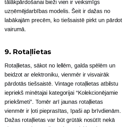
tālākpārdošanai bieži vien ir veiksmīgs
uzņēmējdarbības modelis. Šeit ir dažas no
labākajām precēm, ko tiešsaistē pirkt un pārdot
vairumā.
9. Rotaļlietas
Rotaļlietas, sākot no lellēm, galda spēlēm un
beidzot ar elektroniku, vienmēr ir visvairāk
pārdotās tiešsaistē. Vintage rotaļlietas atbilstu
iepriekš minētajai kategorijai “Kolekcionējamie
priekšmeti”. Tomēr arī jaunas rotaļlietas
vienmēr ir ļoti pieprasītas, īpaši ap brīvdienām.
Dažas rotaļlietas var būt grūtāk nosūtīt nekā