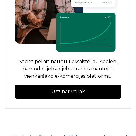
Sāciet pelnīt naudu tiešsaistē jau šodien,
pārdodot jebko jebkuram, izmantojot
vienkāršāko e-komercijas platformu
Uzzināt vairāk