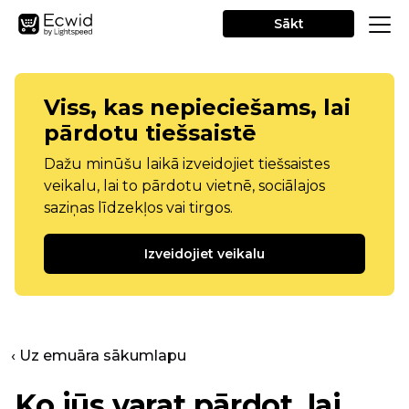
Sākt
Viss, kas nepieciešams, lai
pārdotu tiešsaistē
Dažu minūšu laikā izveidojiet tiešsaistes
veikalu, lai to pārdotu vietnē, sociālajos
saziņas līdzekļos vai tirgos.
Izveidojiet veikalu
‹ Uz emuāra sākumlapu
Ko jūs varat pārdot, lai