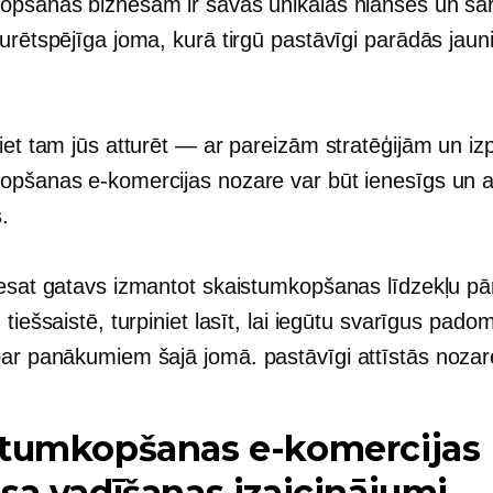
opšanas biznesam ir savas unikālas nianses un sar
urētspējīga joma, kurā tirgū pastāvīgi parādās jauni
iet tam jūs atturēt — ar pareizām stratēģijām un izpi
opšanas e-komercijas nozare var būt ienesīgs un a
.
 esat gatavs izmantot skaistumkopšanas līdzekļu p
 tiešsaistē, turpiniet lasīt, lai iegūtu svarīgus pad
par panākumiem šajā jomā.
pastāvīgi attīstās
nozare
stumkopšanas e-komercijas
sa vadīšanas izaicinājumi