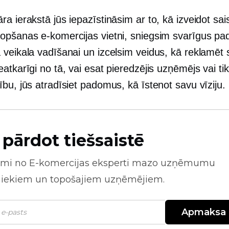
a ierakstā jūs iepazīstināsim ar to, kā izveidot sai
opšanas e-komercijas vietni, sniegsim svarīgus p
 veikala vadīšanai un izcelsim veidus, kā reklamēt
atkarīgi no tā, vai esat pieredzējis uzņēmējs vai tik
bu, jūs atradīsiet padomus, kā īstenot savu vīziju.
 pārdot tiešsaistē
mi no
E-komercijas
eksperti mazo uzņēmumu
niekiem un topošajiem uzņēmējiem.
Apmaksa