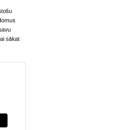
stošu
adomus
 savu
ai sākat