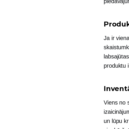
piedāvāj
Produk
Ja ir vien
skaistumk
labsajūtas
produktu 
Invent
Viens no 
izaicināju
un lūpu kr