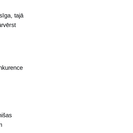
īga, tajā
ārvērst
onkurence
nišas
m