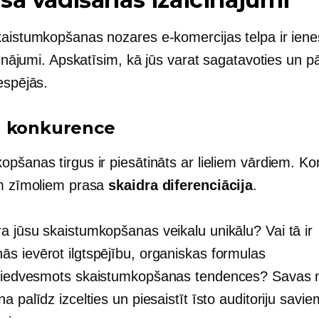
kaistumkopšanas nozares e-komercijas telpa ir ienes
icinājumi. Apskatīsim, kā jūs varat sagatavoties un p
espējās.
a konkurence
opšanas tirgus ir piesātināts ar lieliem vārdiem. K
em zīmoliem prasa
skaidra diferenciācija
.
a jūsu skaistumkopšanas veikalu unikālu? Vai tā ir
s ievērot ilgtspējību, organiskas formulas
 iedvesmots
skaistumkopšanas tendences? Savas 
a palīdz izcelties un piesaistīt īsto auditoriju savie