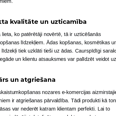
umiem.
ta kvalitāte un uzticamība
a lieta, ko patērētāji novērtē, tā ir uzticēšanās
opšanas līdzekļiem. Ādas kopšanas, kosmētikas u
 līdzekļi tiek uzklāti tieši uz ādas. Caurspīdīgi saraks
iegāde un klientu atsauksmes var palīdzēt veidot u
ārs un atgriešana
skaistumkopšanas nozares e-komercijas aizmirstaj
miem ir atgriešanas pārvaldība. Tādi produkti kā ton
āsas var nederēt katram klientam perfekti. Lai to