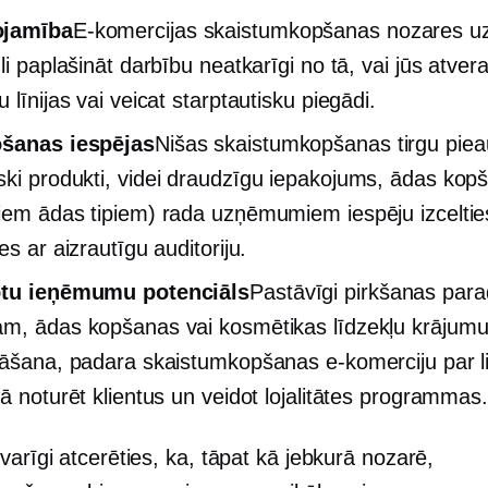
jamība
E-komercijas skaistumkopšanas nozares 
li paplašināt darbību neatkarīgi no tā, vai jūs atver
 līnijas vai veicat starptautisku piegādi.
ošanas iespējas
Nišas skaistumkopšanas tirgu pie
ski produkti,
videi draudzīgu
iepakojums, ādas kop
iem ādas tipiem) rada uzņēmumiem iespēju izceltie
es ar aizrautīgu auditoriju.
otu ieņēmumu potenciāls
Pastāvīgi pirkšanas par
m, ādas kopšanas vai kosmētikas līdzekļu krājum
nāšana, padara skaistumkopšanas e-komerciju par li
kā noturēt klientus un veidot lojalitātes programmas.
varīgi atcerēties, ka, tāpat kā jebkurā nozarē,