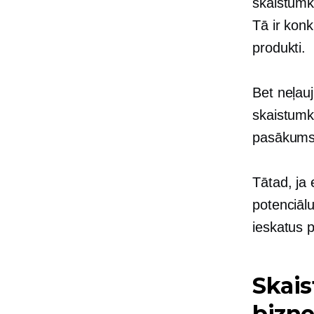
skaistumk
Tā ir konk
produkti.
Bet neļauj
skaistumk
pasākums
Tātad, ja
potenciālu
ieskatus 
Skai
bizne