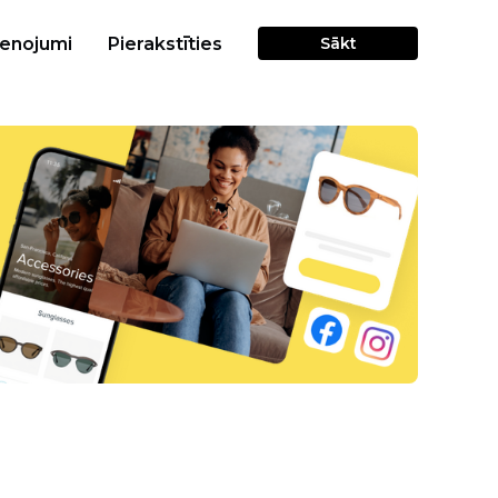
cenojumi
Pierakstīties
Sākt