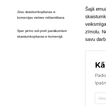
Šajā emuār
Jūsu skaistumkopšanas e-
skaistumk
komercijas vietnes reklamēšana
veiksmīga
Sper pirmo soli pretī panākumiem
zīmolu. Ne
skaistumkopšanas e-komercijā
savu darbī
Kā
Pado
īpaš