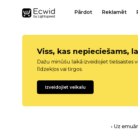
Pārdot
Reklamēt
Viss, kas nepieciešams, la
Dažu minūšu laikā izveidojiet tiešsaistes ve
līdzekļos vai tirgos.
Izveidojiet veikalu
‹ Uz emuā