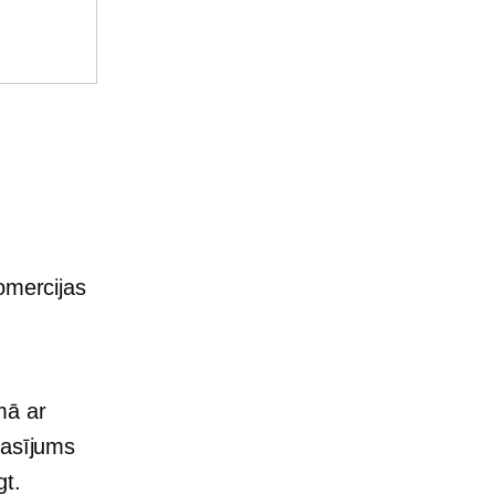
omercijas
mā ar
rasījums
gt.