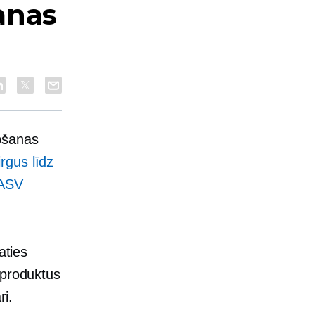
anas
pšanas
rgus līdz
 ASV
aties
 produktus
ri.