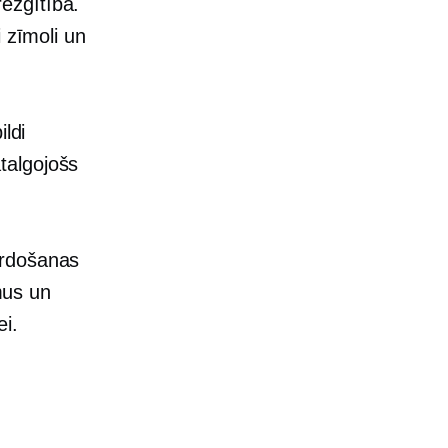
ežģītība.
 zīmoli un
ldi
talgojošs
ārdošanas
omus un
i.