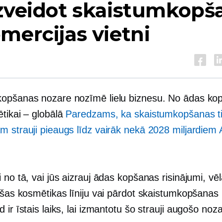
izveidot skaistumkopš
mercijas vietni
opšanas nozare nozīmē lielu biznesu. No ādas ko
ētikai – globālā
Paredzams, ka skaistumkopšanas ti
m strauji pieaugs līdz vairāk nekā 2028 miljardiem
 no tā, vai jūs aizrauj ādas kopšanas risinājumi, vēl
nišas kosmētikas līniju vai pārdot skaistumkopšanas
 ir īstais laiks, lai izmantotu šo strauji augošo noza