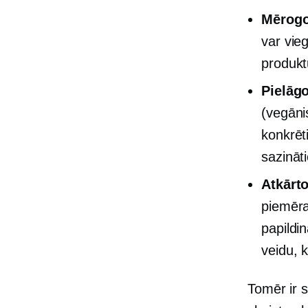
Mērogo
var vieg
produktu
Pielāg
(vegāni
konkrēt
sazināti
Atkārt
piemēra
papildi
veidu, 
Tomēr ir s