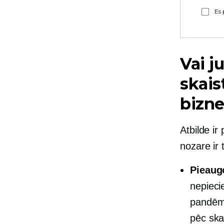
Es 
Vai j
skai
bizn
Atbilde ir
nozare ir 
Pieaug
nepieci
pandēmi
pēc ska