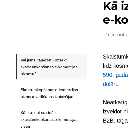
Kā 
e-ko
12 min lasīts
Skaistumk
Vai jums vajadzētu uzsākt
līdz kosm
skaistumkopšanas e-komercijas
biznesu?
590. gada
dolāru
.
Skaistumkopšanas e-komercijas
biznesa vadīšanas izaicinājumi
Neatkarīgi
izveidot 
Kā izveidot saistošu
skaistumkopšanas e-komercijas
B2B, tagad
vietni