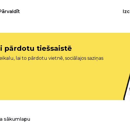
Pārvaldīt
Iz
i pārdotu tiešsaistē
ikalu, lai to pārdotu vietnē, sociālajos saziņas
ra sākumlapu