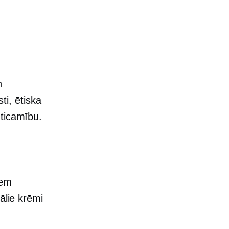
n
ti, ētiska
zticamību.
iem
ālie krēmi