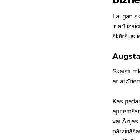
Lai gan s
ir arī iza
šķēršļus i
Augst
Skaistumk
ar atzīti
Kas padar
apņemšanā
vai
Āzijas
pārzināšan