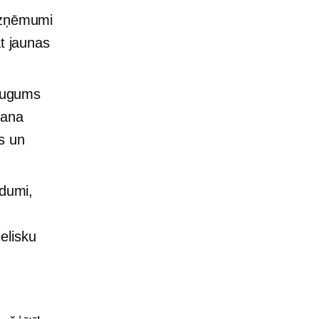
uzņēmumi
at jaunas
augums
šana
s un
adumi,
u
elisku