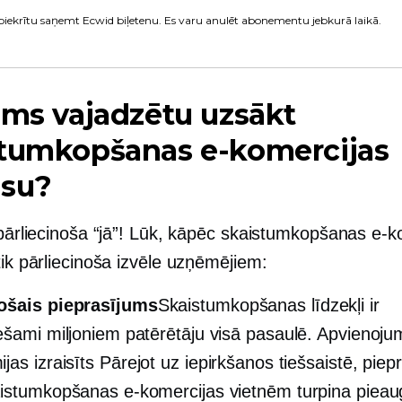
piekrītu saņemt Ecwid biļetenu. Es varu anulēt abonementu jebkurā laikā.
ums vajadzētu uzsākt
stumkopšanas e-komercijas
esu?
 pārliecinoša “jā”! Lūk, kāpēc skaistumkopšanas e-k
tik pārliecinoša izvēle uzņēmējiem:
ošais pieprasījums
Skaistumkopšanas līdzekļi ir
ešami miljoniem patērētāju visā pasaulē. Apvienoju
jas izraisīts
Pārejot uz iepirkšanos tiešsaistē, piep
istumkopšanas e-komercijas vietnēm turpina pieau